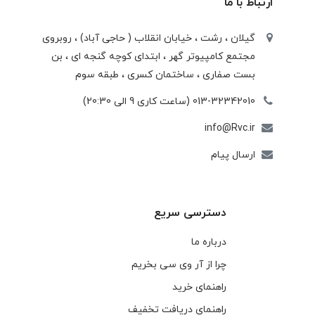
ارتباط با ما
گیلان ، رشت ، خيابان انقلاب ( حاجی آباد) ، روبروی
مجتمع كامپيوتر گهر ، ابتدای كوچه گنجه ای ، بن
بست صفاری ، ساختمان كسری ، طبقه سوم
013-32342010 (ساعت کاری 9 الی 20:30)
info@Rvc.ir
ارسال پیام
دسترسی سریع
درباره ما
چرا از آر وی سی بخریم
راهنمای خرید
راهنمای دریافت تخفیف