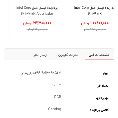
پردازنده اینتل مدل Intel Core
کارت گرافیک گیگابایت مدل
GIGABYTE GeForce RTX™
i7-12700K Alder Lake
5050 GAMING OC 8GB
63,300,000 تومان
73,700,000 تومان
64,000,000 تومان
74,500,000 تومان
مشخصات فنی
نظرات کاربران
ارسال نظر
51.7×126.9×299.9میلی‌متر
ابعاد
3 عدد
تعداد فن
RGB
نورپردازی
Gaming
کلاس پردازنده