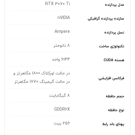
RTX 3070 Ti
مدل پردازنده
nVIDIA
سازنده پردازنده گرافیکی
Ampere
نسل پردازنده
8 نانومتر
تکنولوژی ساخت
6144 واحد
هسته CUDA
در حالت اورکلاک 1800 مگاهرتز و
فرکانس افزایشی
در حالت گیمینگ 1770 مگاهرتز
8 گیگابایت
حجم حافظه
GDDR6X
نوع حافظه
256 بیت
پهنای باند رابط