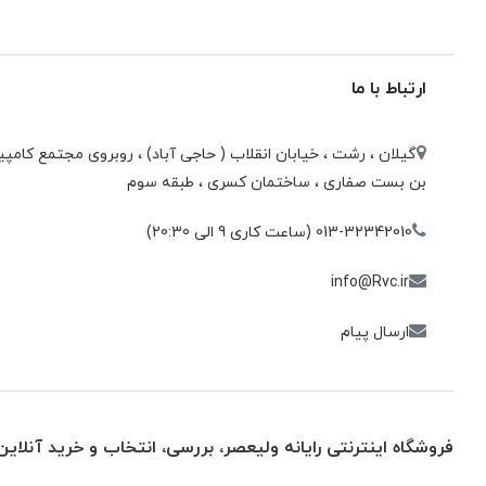
ارتباط با ما
گیلان ، رشت ، خيابان انقلاب ( حاجی آباد) ، روبروی مجتمع كامپيو
بن بست صفاری ، ساختمان كسری ، طبقه سوم
013-32342010 (ساعت کاری 9 الی 20:30)
info@Rvc.ir
ارسال پیام
فروشگاه اینترنتی رایانه ولیعصر، بررسی، انتخاب و خرید آنلاین