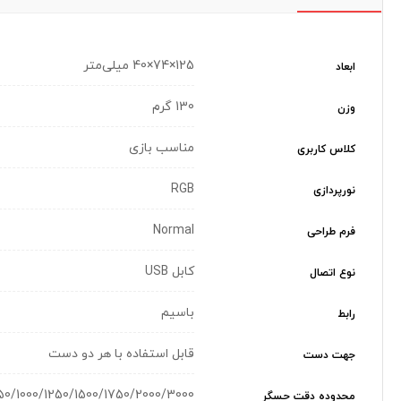
125×74×40 میلی‌متر
ابعاد
130 گرم
وزن
مناسب بازی
کلاس کاربری
RGB
نورپردازی
Normal
فرم طراحی
کابل USB
نوع اتصال
باسیم
رابط
قابل استفاده با هر دو دست
جهت دست
500/750/1000/1250/1500/1750/2000/3000 نقطه
محدوده دقت حسگر