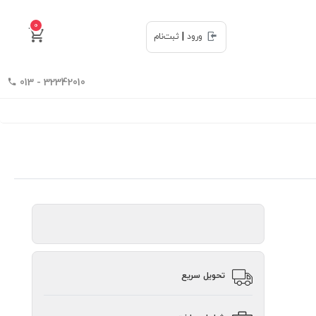
0
|
ورود
ثبت‌نام
32342010 - 013
تحویل سریع