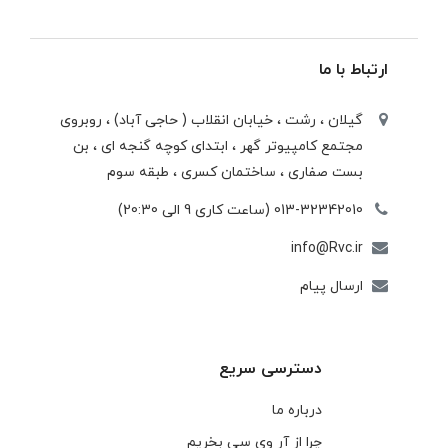
ارتباط با ما
گیلان ، رشت ، خيابان انقلاب ( حاجی آباد) ، روبروی
مجتمع كامپيوتر گهر ، ابتدای كوچه گنجه ای ، بن
بست صفاری ، ساختمان كسری ، طبقه سوم
013-32342010 (ساعت کاری 9 الی 20:30)
info@Rvc.ir
ارسال پیام
دسترسی سریع
درباره ما
چرا از آر وی سی بخریم