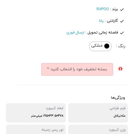
برند :
RAPOO
گارانتی :
پانا
فاصله زمانی تحویل :
ارسال فوری
مشکی
رنگ :
بسته تخفیف خود را انتخاب کنید
ویژگی‌ها
فرم طراحی
ابعاد کیبورد
مکانیکال
478×33.5×195 میلی‌متر
وزن کیبورد
نور پس زمینه