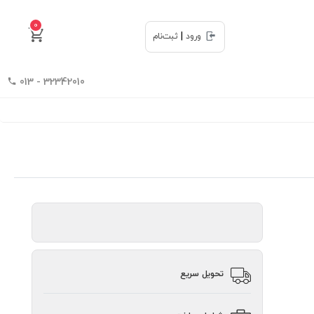
0
|
ورود
ثبت‌نام
32342010 - 013
تحویل سریع