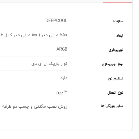
DEEPCOOL
سازنده
550 میلی متر ( 100 میلی متر کابل + 350 میلی متر نوار LED + 100 میلی متر کابل ) × 2 عدد
ابعاد
ARGB
نورپردازی
نوار باریک ال ای دی
نوع نورپردازی
دارد
تنظیم نور
3 پین
نوع اتصال
سایر ویژگی ها
روش نصب مگنتی و چسب دو طرفه