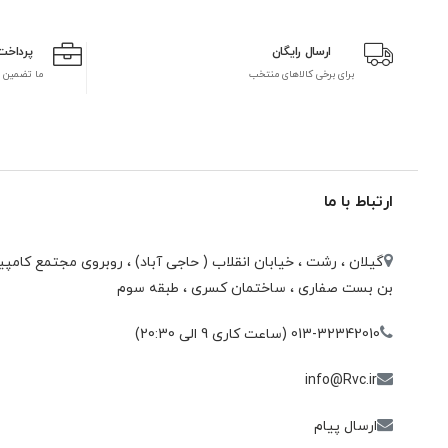
ارسال رایگان
پرداخت
برای برخی کالاهای منتخب
ما تضمین 
ارتباط با ما
گیلان ، رشت ، خيابان انقلاب ( حاجی آباد) ، روبروی مجتمع كامپيو
بن بست صفاری ، ساختمان كسری ، طبقه سوم
013-32342010 (ساعت کاری 9 الی 20:30)
info@Rvc.ir
ارسال پیام