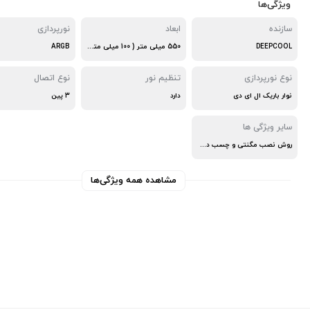
ویژگی‌ها
سازنده
ابعاد
نورپردازی
DEEPCOOL
550 میلی متر ( 100 میلی متر کابل + 350 میلی متر نوار LED + 100 میلی متر کابل ) × 2 عدد
ARGB
نوع نورپردازی
تنظیم نور
نوع اتصال
نوار باریک ال ای دی
دارد
3 پین
سایر ویژگی ها
روش نصب مگنتی و چسب دو طرفه
مشاهده همه ویژگی‌ها