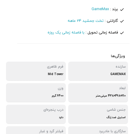
برند :
GameMax
گارانتی :
تخت جمشید 24 ماهه
فاصله زمانی تحویل :
با فاصله زمانی یک روزه
ویژگی‌ها
سازنده
فرم ظاهری
Mid Tower
GAMEMAX
ابعاد
وزن
210×468×438 میلی‌متر
6400 گرم
جنس شاسی
درب پنجره‌ای
استیل ضد زنگ
دارد
سازگاری با مادربرد
فیلتر گرد و غبار