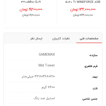
Master Standard Cooler
3200Mhz CL19
i۷۰C ARG
19,200,000 تومان
3,800,000 تومان
19,600,000 تومان
4,000,000 تومان
مشخصات فنی
نظرات کاربران
ارسال نظر
GAMEMAX
سازنده
Mid Tower
فرم ظاهری
210×468×438 میلی‌متر
ابعاد
6400 گرم
وزن
استیل ضد زنگ
جنس شاسی