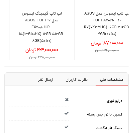
لپ تاپ گیمینگ ایسوس
لپ تاپ ایسوس مدل ASUS
مدل ASUS TUF F16
VivoBook F1504VA -
i3(1315U)-12GB-512GB-
FX608JHR -
UHD
i5(13450HX)-16GB-512GB-
8GB(5050)
101,200,000 تومان
264,000,000 تومان
103,000,000 تومان
268,000,000 تومان
مشخصات فنی
نظرات کاربران
ارسال نظر
درایو نوری
کیبورد با نور پس زمینه
حسگر اثر انگشت