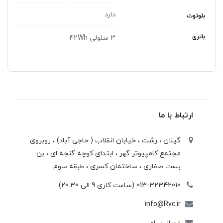
دارد
بلوتوث
باتری
3 سلولی 42Wh
ارتباط با ما
گیلان ، رشت ، خيابان انقلاب ( حاجی آباد) ، روبروی
مجتمع كامپيوتر گهر ، ابتدای كوچه گنجه ای ، بن
بست صفاری ، ساختمان كسری ، طبقه سوم
013-32342010 (ساعت کاری 9 الی 20:30)
info@Rvc.ir