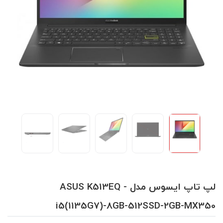
لپ تاپ ایسوس مدل ASUS K513EQ -
i5(1135G7)-8GB-512SSD-2GB-MX350