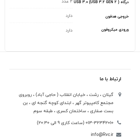
2 عدد
درگاه USB 3.0 (USB 3.2 GEN 2 )
دارد
خروجی هدفون
ورودی میکروفون
دارد
ارتباط با ما
گیلان ، رشت ، خيابان انقلاب ( حاجی آباد) ، روبروی
مجتمع كامپيوتر گهر ، ابتدای كوچه گنجه ای ، بن
بست صفاری ، ساختمان كسری ، طبقه سوم
013-32342010 (ساعت کاری 9 الی 20:30)
info@Rvc.ir