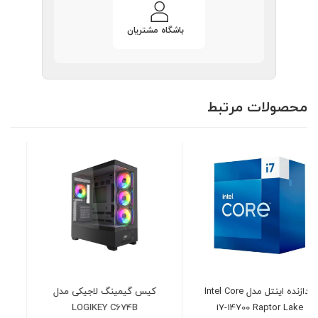
باشگاه مشتریان
محصولات مرتبط
کیس گیمینگ لاجیکی مدل
هارد دیسک اینترنال وسترن
LOGIKEY C674B
دیجیتال بنفش ظرفیت 10