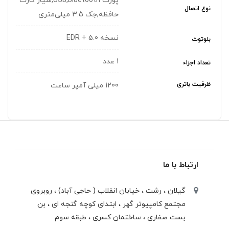
پورت USB,Bluetooth,شیار کارت
نوع اتصال
حافظه,جک 3.5 میلی‌متری
نسخه 5.0 + EDR
بلوتوث
1 عدد
تعداد اجزاء
ظرفیت باتری
1200 میلی آمپر ساعت
ارتباط با ما
گیلان ، رشت ، خيابان انقلاب ( حاجی آباد) ، روبروی
مجتمع كامپيوتر گهر ، ابتدای كوچه گنجه ای ، بن
بست صفاری ، ساختمان كسری ، طبقه سوم