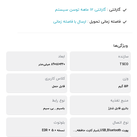
گارانتی :
گارانتی 12 ماهه توسن سیستم
فاصله زمانی تحویل :
ارسال با فاصله زمانی
ویژگی‌ها
سازنده
ابعاد
TSCO
220×81×89 میلی‌متر
وزن
کلاس کاربری
516 گرم
قابل حمل
منبع تغذیه
نوع رابط
باتری قابل شارژ
باسیم , بی سیم
نوع اتصال
بلوتوث
پورت USB,Bluetooth,شیار کارت حافظه,جک 3.5 میلی‌متری
نسخه 5.0 + EDR