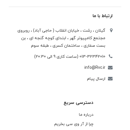
ارتباط با ما
گیلان ، رشت ، خيابان انقلاب ( حاجی آباد) ، روبروی
مجتمع كامپيوتر گهر ، ابتدای كوچه گنجه ای ، بن
بست صفاری ، ساختمان كسری ، طبقه سوم
013-32342010 (ساعت کاری 9 الی 20:30)
info@Rvc.ir
ارسال پیام
دسترسی سریع
درباره ما
چرا از آر وی سی بخریم