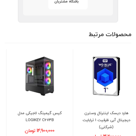
باشگاه مشتریان
محصولات مرتبط
ن
کیس گیمینگ لاجیکی مدل
کیس کامپیوتر گرین EEN
 1 ترابایت
LOGIKEY C674B
GRIFFIN G8
14,900,000 تومان
24,000,000 تومان