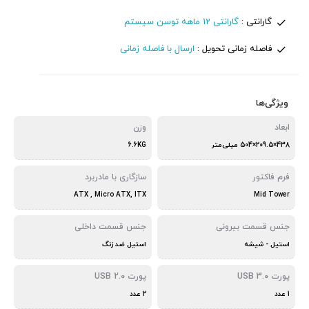
گارانتی :
گارانتی 12 ماهه توسن سیستم
فاصله زمانی تحویل :
ارسال با فاصله زمانی
ویژگی‌ها
ابعاد
وزن
438×209.5×504 میلی‌متر
6.6KG
فرم فاکتور
سازگاری با مادربرد
ATX , Micro ATX, ITX
Mid Tower
جنس قسمت بیرونی
جنس قسمت داخلی
استیل - شیشه
استیل ضد زنگ
پورت USB 3.0
پورت USB 2.0
1 عدد
2 عدد