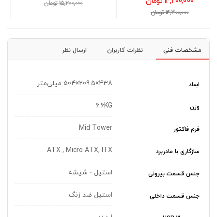
15,200,000 تومان
25,000,000 تومان
مشخصات فنی
نظرات کاربران
ارسال نظر
438×209.5×504 میلی‌متر
ابعاد
6.6KG
وزن
Mid Tower
فرم فاکتور
ATX , Micro ATX, ITX
سازگاری با مادربرد
استیل - شیشه
جنس قسمت بیرونی
استیل ضد زنگ
جنس قسمت داخلی