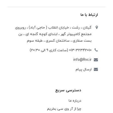
ارتباط با ما
گیلان ، رشت ، خيابان انقلاب ( حاجی آباد) ، روبروی
مجتمع كامپيوتر گهر ، ابتدای كوچه گنجه ای ، بن
بست صفاری ، ساختمان كسری ، طبقه سوم
013-32342010 (ساعت کاری 9 الی 20:30)
info@Rvc.ir
ارسال پیام
دسترسی سریع
درباره ما
چرا از آر وی سی بخریم