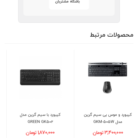
باشگاه مشتریان
محصولات مرتبط
ن
کیبورد با سیم گرین مدل
هدست گیمینگ ردراگون مدل
REDRAGON H260 HYLAS
GREEN GK502
RGB BLACK
1,870,000 تومان