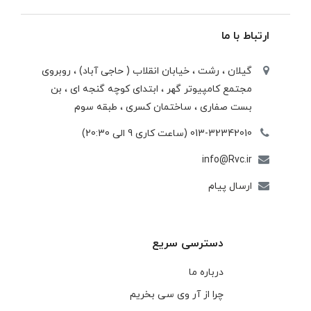
ارتباط با ما
گیلان ، رشت ، خيابان انقلاب ( حاجی آباد) ، روبروی
مجتمع كامپيوتر گهر ، ابتدای كوچه گنجه ای ، بن
بست صفاری ، ساختمان كسری ، طبقه سوم
013-32342010 (ساعت کاری 9 الی 20:30)
info@Rvc.ir
ارسال پیام
دسترسی سریع
درباره ما
چرا از آر وی سی بخریم