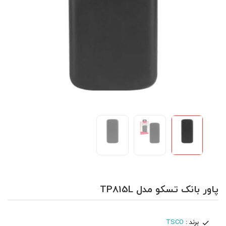
پاور بانک تسکو مدل TP815L
برند :
TSCO