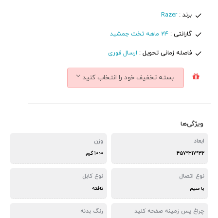
برند :
Razer
گارانتی :
24 ماهه تخت جمشید
فاصله زمانی تحویل :
ارسال فوری
بسته تخفیف خود را انتخاب کنید
ویژگی‌ها
ابعاد
وزن
32*317*457
1000 گرم
نوع اتصال
نوع کابل
با سیم
تافته
چراغ‌ پس زمینه صفحه کلید
رنگ بدنه