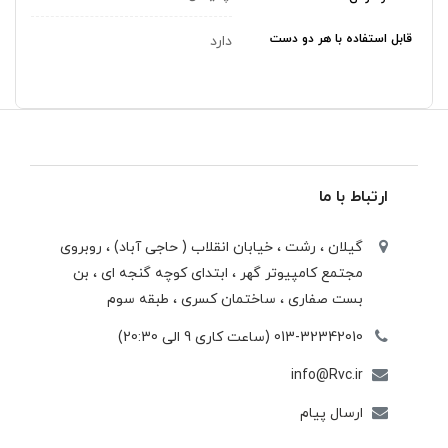
قابل استفاده با هر دو دست
دارد
ارتباط با ما
گیلان ، رشت ، خيابان انقلاب ( حاجی آباد) ، روبروی
مجتمع كامپيوتر گهر ، ابتدای كوچه گنجه ای ، بن
بست صفاری ، ساختمان كسری ، طبقه سوم
013-32342010 (ساعت کاری 9 الی 20:30)
info@Rvc.ir
ارسال پیام