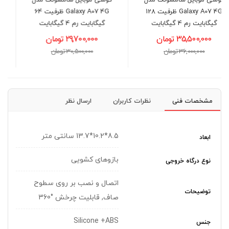
ل
گوشی موبايل سامسونگ مدل
گوشی موبایل سامسونگ مدل
ظرفیت 128
Galaxy A07 4G ظرفیت 64
Galaxy A17 4G ظرفیت 256
گیگابایت رم 4 گیگابایت
گیگابایت رم 8 گیگابایت
29,700,000 تومان
63,800,000 تومان
30,500,000 تومان
64,500,000 تومان
مشخصات فنی
نظرات کاربران
ارسال نظر
8.5*10.2*13.7 سانتی متر
ابعاد
بازوهای کشویی
نوع درگاه خروجی
اتصال و نصب بر روی سطوح
توضیحات
صاف, قابلیت چرخش °360
Silicone +ABS
جنس