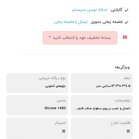
گارانتی :
1ساله توسن سیستم
فاصله زمانی تحویل :
ارسال با فاصله زمانی
بسته تخفیف خود را انتخاب کنید
ویژگی‌ها
ابعاد
نوع درگاه خروجی
8.5*10.2*13.7 سانتی متر
بازوهای کشویی
توضیحات
جنس
اتصال و نصب بر روی سطوح صاف, قابلیت چرخش °360
Silicone +ABS
قابلیت شارژ
اسپیکر