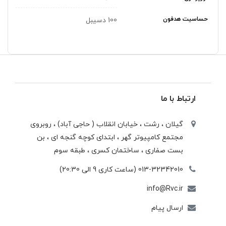
حساسیت هدفون
100 دسیبل
ارتباط با ما
گیلان ، رشت ، خيابان انقلاب ( حاجی آباد) ، روبروی
مجتمع كامپيوتر گهر ، ابتدای كوچه گنجه ای ، بن
بست صفاری ، ساختمان كسری ، طبقه سوم
013-32342010 (ساعت کاری 9 الی 20:30)
info@Rvc.ir
ارسال پیام