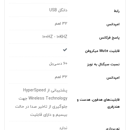
دانگل USB
رابط
32 اهم
امپدانس
100HZ - 10KHZ
پاسخ فرکانس
قابلیت Mute میکروفن
60 دسی‌بل
نسبت سیگنال به نویز
32 اهم
امپدانس
پشتیبانی از HyperSpeed
Wireless Technology جهت
قابلیت‌های هدفون، هدست و
جلوگیری از تاخیر صدا در حالت
هندزفری
بیسیم و دارای قابلیت
ندارد
نورپردازی