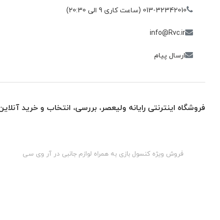
013-32342010 (ساعت کاری 9 الی 20:30)
info@Rvc.ir
ارسال پیام
فروشگاه اینترنتی رایانه ولیعصر، بررسی، انتخاب و خرید آنلاین
گان
فروش ویژه کنسول بازی به همراه لوازم جانبی در آر وی سی