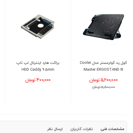
براکت هارد اینترنال لپ تاپ
لپ تاپ لنوو مدل LENOVO
IdeaPad 1 -
HDD Caddy 9.5mm
i5(1335U)-8GB-512GB-INT
400,000 تومان
115,500,000 تومان
117,000,000 تومان
مشخصات فنی
نظرات کاربران
ارسال نظر