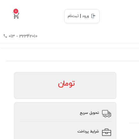
0
|
ورود
ثبت‌نام
32342010 - 013
تومان
تحویل سریع
شرایط پرداخت