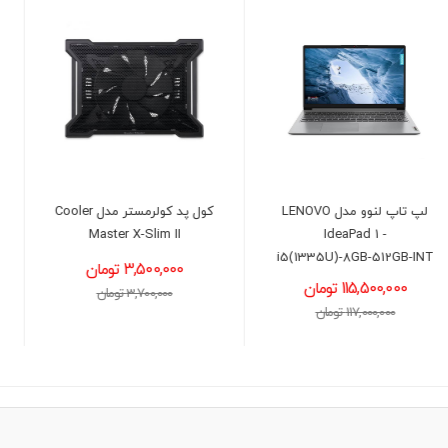
کول پد کولرمستر مدل Cooler
لپ تاپ لنوو مدل LENOVO
LOQ GAMING -
Master X-Slim II
i7(13650)16GB-512GB-
3,500,000 تومان
6GB(3050)
3,700,000 تومان
204,600,000 تومان
207,000,000 تومان