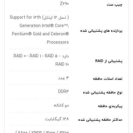
Z690
چیپ ست
( نسل 12 اینتل) Support for 12th
Generation Intel® Core™,
پردازنده های پشتیبانی شده
Pentium® Gold and Celeron®
Processors
دارد. RAID 0 - RAID 1 - RAID 5 -
پشتیبانی از RAID
RAID 10
4 عدد
تعداد اسلات حافظه
DDR4
نوع حافظه پشتیبانی شده
دو کاناله
پیکربندی حافظه
128 گیگابایت
حداکثر حافظه پشتیبانی شده
3200 / 3000 / 2933 / 2800 /