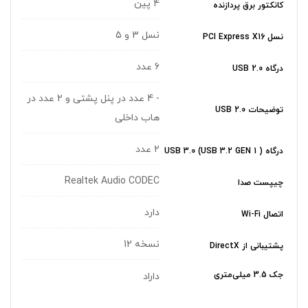
4 پین
کانکتور برق پردازنده
نسل 3 و 5
نسل PCI Express X16
6 عدد
درگاه USB 2.0
- 4 عدد در پنل پشتی و 2 عدد در
توضیحات USB 2.0
هاب داخلی
2 عدد
درگاه USB 3.0 (USB 3.2 GEN 1 )
Realtek Audio CODEC
چیپست صدا
دارد
اتصال Wi-Fi
نسخه 12
پشتیبانی از DirectX
جک 3.5 میلی‌متری
داراد