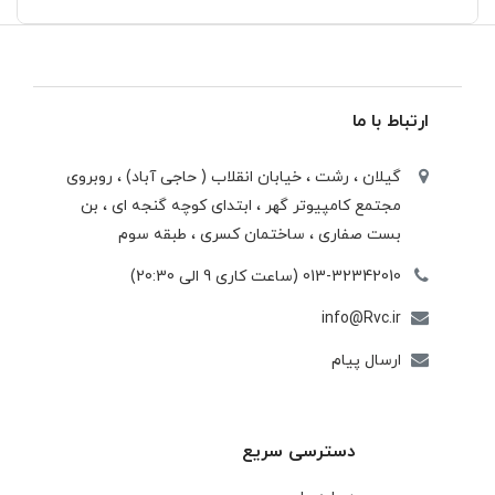
ارتباط با ما
گیلان ، رشت ، خيابان انقلاب ( حاجی آباد) ، روبروی
مجتمع كامپيوتر گهر ، ابتدای كوچه گنجه ای ، بن
بست صفاری ، ساختمان كسری ، طبقه سوم
013-32342010 (ساعت کاری 9 الی 20:30)
info@Rvc.ir
ارسال پیام
دسترسی سریع