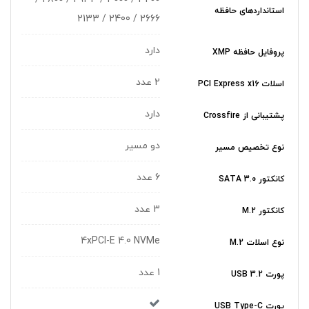
استانداردهای حافظه
2666 / 2400 / 2133
دارد
پروفایل حافظه XMP
2 عدد
اسلات PCI Express x16
دارد
پشتیبانی از Crossfire
دو مسیر
نوع تخصیص مسیر
6 عدد
کانکتور SATA 3.0
3 عدد
کانکتور M.2
4xPCI-E 4.0 NVMe
نوع اسلات M.2
1 عدد
پورت USB 3.2
پورت USB Type-C