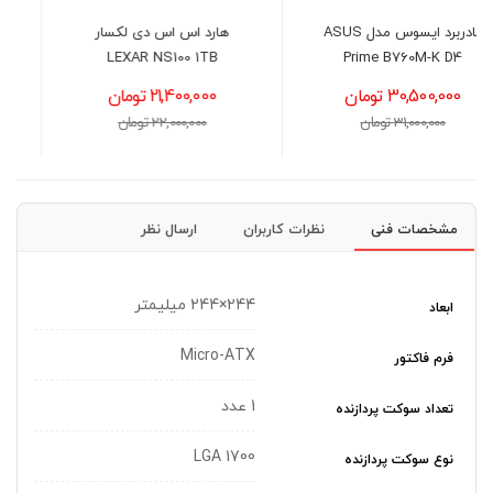
هارد اس اس دی لکسار
منبع تغذیه کامپیوتر
LEXAR NS100 1TB
گیگابایت مدل GIGABYTE
P550SS
21,400,000 تومان
8,900,000 تومان
22,000,000 تومان
9,200,000 تومان
مشخصات فنی
نظرات کاربران
ارسال نظر
244×244 میلیمتر
ابعاد
Micro-ATX
فرم فاکتور
1 عدد
تعداد سوکت پردازنده
LGA 1700
نوع سوکت پردازنده