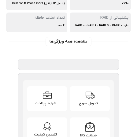
Z690
( نسل 12 اینتل) Support for 12th Generation Intel® Core™, Pentium® Gold and Celeron® Processors
پشتیبانی از RAID
تعداد اسلات حافظه
دارد. RAID 0 - RAID 1 - RAID 5 - RAID 10
4 عدد
مشاهده همه ویژگی‌ها
تحویل سریع
شرایط پرداخت
تضمین کیفیت
ضمانت کالا