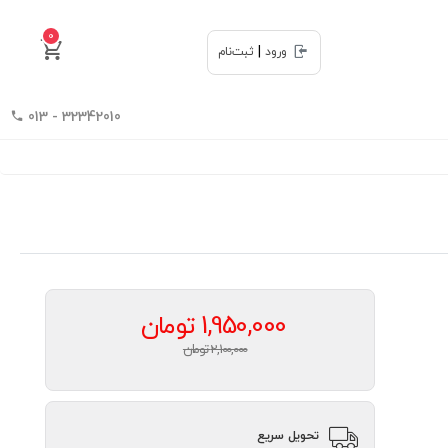
0
|
ورود
ثبت‌نام
32342010 - 013
1,950,000
تومان
2,100,000 تومان
تحویل سریع