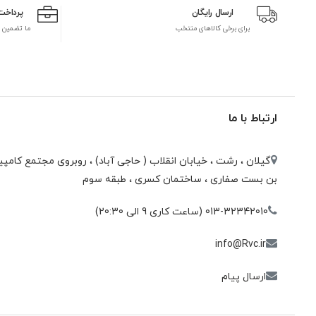
ارسال رایگان
پرداخت
برای برخی کالاهای منتخب
ما تضمین 
ارتباط با ما
گیلان ، رشت ، خيابان انقلاب ( حاجی آباد) ، روبروی مجتمع كامپيو
بن بست صفاری ، ساختمان كسری ، طبقه سوم
013-32342010 (ساعت کاری 9 الی 20:30)
info@Rvc.ir
ارسال پیام