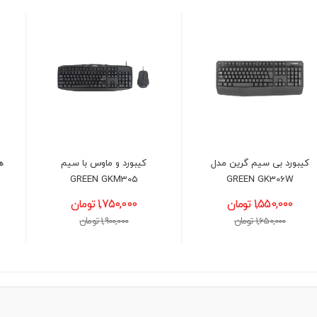
کیبورد و ماوس با سیم
هدست گیمینگ ردراگون مدل
REDRAGON H260 HYLAS
GREEN GKM305
RGB BLACK
1,750,000 تومان
3,700,000 تومان
1,900,000 تومان
3,900,000 تومان