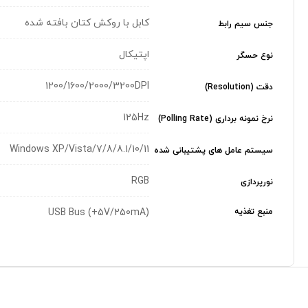
کابل با روکش کتان بافته شده
جنس سیم رابط
اپتیکال
نوع حسگر
1200/1600/2000/3200DPI
دقت (Resolution)
125Hz
نرخ نمونه برداری (Polling Rate)
Windows XP/Vista/7/8/8.1/10/11
سیستم عامل های پشتیبانی شده
RGB
نورپردازی
منبع تغذیه
(USB Bus (+5V/250mA