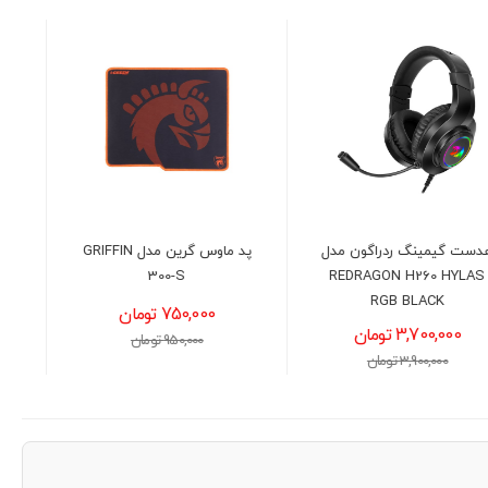
پد ماوس گرین مدل GRIFFIN
کیبورد و ماوس با سیم
GREEN GKM305
300-S
750,000 تومان
1,750,000 تومان
950,000 تومان
1,900,000 تومان