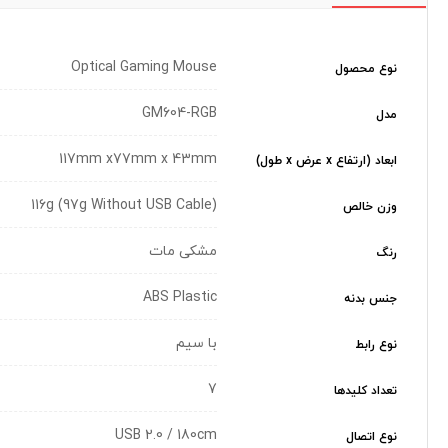
Optical Gaming Mouse
نوع محصول
GM604-RGB
مدل
117mm x77mm x 43mm
ابعاد (ارتفاع x عرض x طول)
116g (97g Without USB Cable)
وزن خالص
مشکی مات
رنگ
ABS Plastic
جنس بدنه
با سیم
نوع رابط
7
تعداد کلیدها
USB 2.0 / 180cm
نوع اتصال