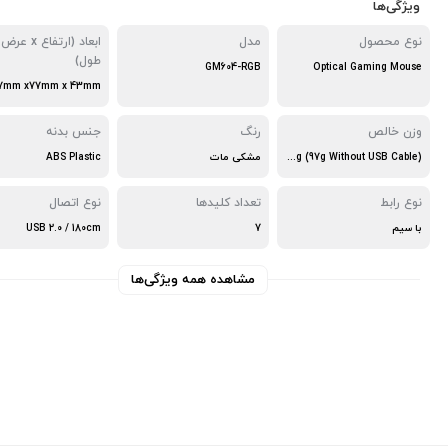
ویژگی‌ها
نوع محصول
مدل
طول)
GM604-RGB
Optical Gaming Mouse
17mm x77mm x 43mm
وزن خالص
رنگ
جنس بدنه
116g (97g Without USB Cable)
مشکی مات
ABS Plastic
نوع رابط
تعداد کلیدها
نوع اتصال
با سیم
7
USB 2.0 / 180cm
مشاهده همه ویژگی‌ها