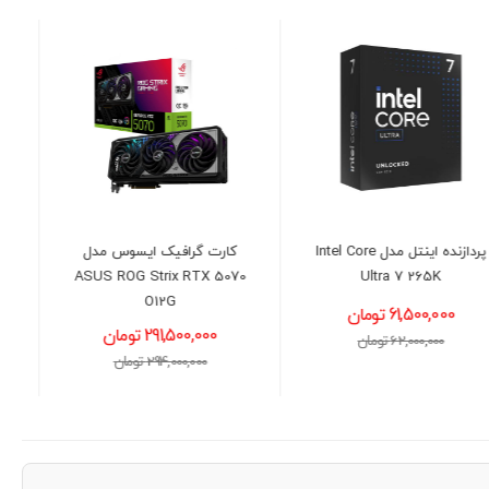
کارت گرافیک ایسوس مدل
حافظه اس اس دی لکسار
ASUS ROG Strix RTX 5070
مدل LEXAR NM620 NVMe
O12G
M.2 با ظرفیت 512GB
291,500,000 تومان
16,300,000 تومان
294,000,000 تومان
16,600,000 تومان