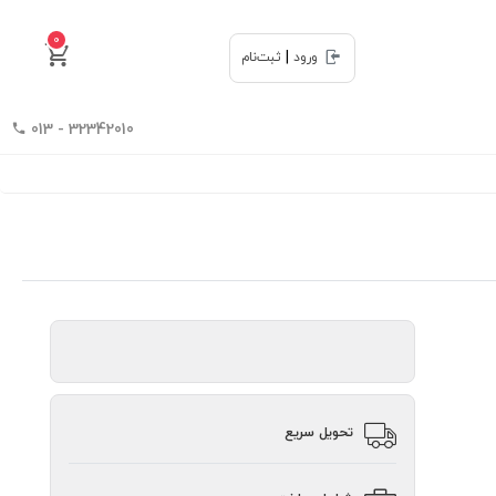
0
|
ورود
ثبت‌نام
32342010 - 013
تحویل سریع