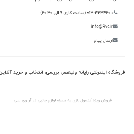
013-32342010 (ساعت کاری 9 الی 20:30)
info@Rvc.ir
ارسال پیام
فروشگاه اینترنتی رایانه ولیعصر، بررسی، انتخاب و خرید آنلاین
گان
فروش ویژه کنسول بازی به همراه لوازم جانبی در آر وی سی