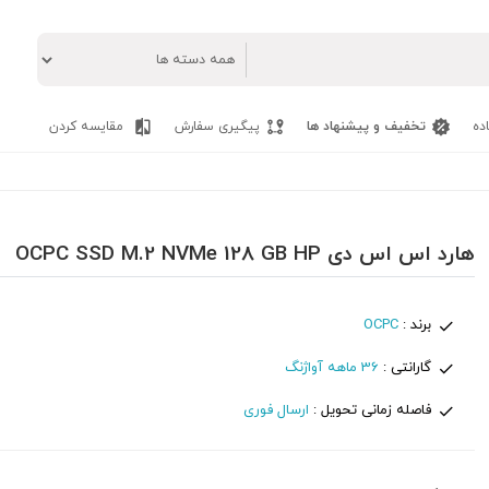
ده
تخفیف و پیشنهاد ها
پیگیری سفارش
مقایسه کردن
هارد اس اس دی OCPC SSD M.2 NVMe 128 GB HP
برند :
OCPC
گارانتی :
36 ماهه آواژنگ
فاصله زمانی تحویل :
ارسال فوری