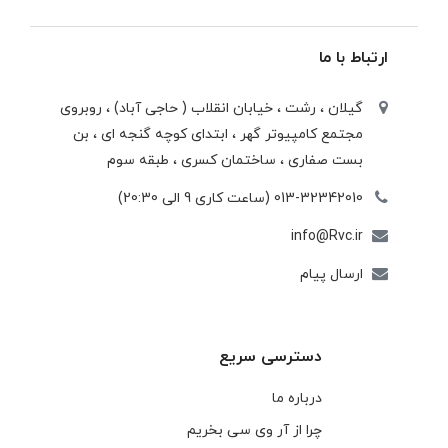
ارتباط با ما
گیلان ، رشت ، خيابان انقلاب ( حاجی آباد) ، روبروی
مجتمع كامپيوتر گهر ، ابتدای كوچه گنجه ای ، بن
بست صفاری ، ساختمان كسری ، طبقه سوم
013-32342010 (ساعت کاری 9 الی 20:30)
info@Rvc.ir
ارسال پیام
دسترسی سریع
درباره ما
چرا از آر وی سی بخریم