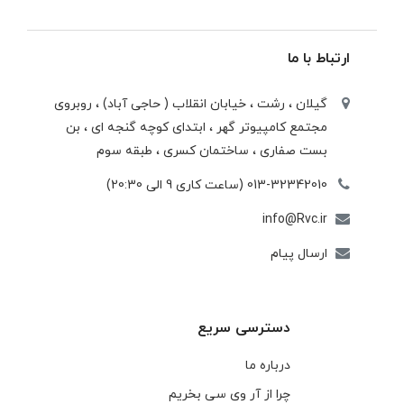
ارتباط با ما
گیلان ، رشت ، خيابان انقلاب ( حاجی آباد) ، روبروی
مجتمع كامپيوتر گهر ، ابتدای كوچه گنجه ای ، بن
بست صفاری ، ساختمان كسری ، طبقه سوم
013-32342010 (ساعت کاری 9 الی 20:30)
info@Rvc.ir
ارسال پیام
دسترسی سریع
درباره ما
چرا از آر وی سی بخریم