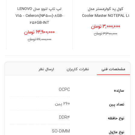
مدل
لپ تاپ لنوو مدل LENOVO
لپ ت
ivoBook F1504VA -
V15 - Celeron(N4500)-8GB-
Cooler
1315U)-12GB-512GB-
256GB-INT
UHD
64,900,000 تومان
101,200,000 تومان
66,000,000 تومان
103,000,000 تومان
مشخصات فنی
نظرات کاربران
ارسال نظر
OCPC
سازنده
260 پین
تعداد پین
DDR4
نوع حافظه
SO-DIMM
نوع ماژول