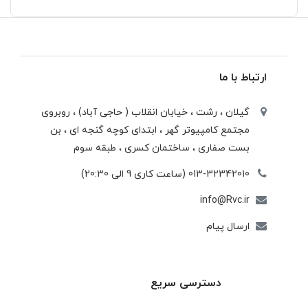
ارتباط با ما
گیلان ، رشت ، خيابان انقلاب ( حاجی آباد) ، روبروی
مجتمع كامپيوتر گهر ، ابتدای كوچه گنجه ای ، بن
بست صفاری ، ساختمان كسری ، طبقه سوم
013-32342010 (ساعت کاری 9 الی 20:30)
info@Rvc.ir
ارسال پیام
دسترسی سریع