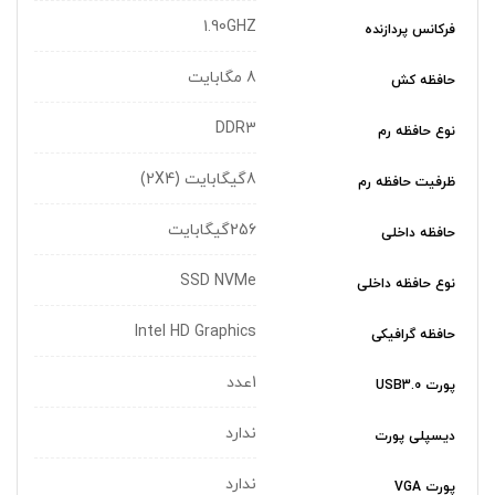
1.90GHZ
فرکانس پردازنده
8 مگابایت
حافظه کش
DDR3
نوع حافظه رم
8گیگابایت (2X4)
ظرفیت حافظه رم
256گیگابایت
حافظه داخلی
SSD NVMe
نوع حافظه داخلی
Intel HD Graphics
حافظه گرافیکی
1عدد
پورت USB3.0
ندارد
دیسپلی پورت
ندارد
پورت VGA