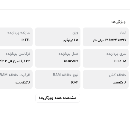
ویژگی‌ها
ابعاد
وزن
سازنده پردازنده
327×224.7×17.6 میلی‌متر
1.5 کیلوگرم
INTEL
سری پردازنده
مدل پردازنده
فرکانس پردازنده
CORE I5
i5-1135G7
2.4 گیگا هرتز الی 4.2 گیگاهرتز
حافظه کش
نوع حافظه RAM
ظرفیت حافظه RAM
8 مگابایت
DDR4
8 گیگابایت
مشاهده همه ویژگی‌ها