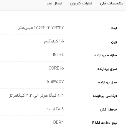
مشخصات فنی
نظرات کاربران
ارسال نظر
327×224.7×17.6 میلی‌متر
ابعاد
1.5 کیلوگرم
وزن
INTEL
سازنده پردازنده
CORE I5
سری پردازنده
i5-1135G7
مدل پردازنده
2.4 گیگا هرتز الی 4.2 گیگاهرتز
فرکانس پردازنده
8 مگابایت
حافظه کش
DDR4
نوع حافظه RAM