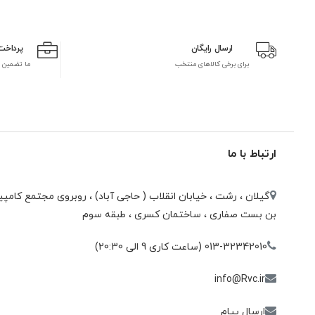
ارسال رایگان
پرداخت
برای برخی کالاهای منتخب
ما تضمین 
ارتباط با ما
گیلان ، رشت ، خيابان انقلاب ( حاجی آباد) ، روبروی مجتمع كامپيو
بن بست صفاری ، ساختمان كسری ، طبقه سوم
013-32342010 (ساعت کاری 9 الی 20:30)
info@Rvc.ir
ارسال پیام