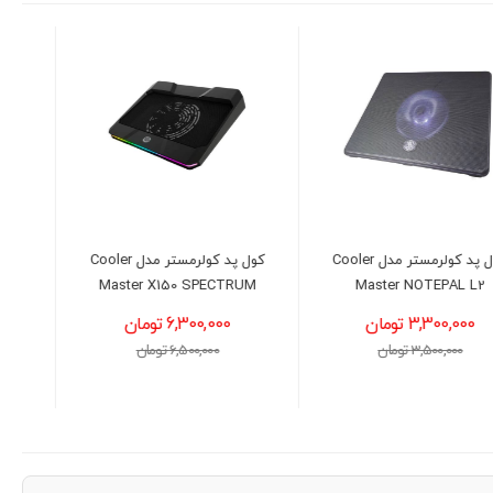
کول پد کولرمستر مدل Cooler
لپ تاپ ایسوس مدل ASUS
VivoBook F1504VA - Core
Master X150 SPECTRUM
5(120U)-16GB-512GB-INT
6,300,000 تومان
127,600,000 تومان
6,500,000 تومان
129,000,000 تومان