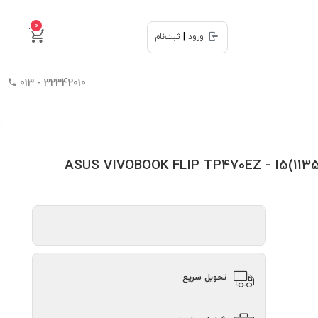
0
|
ورود
ثبت‌نام
32342010 - 013
تحویل سریع