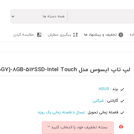
ده
تخفیف و پیشنهاد ها
پیگیری سفارش
مقایسه کردن
لپ تاپ ایسوس مدل ASUS VIVOBOOK FLIP TP470EZ - I5(1135G7)-8GB-512SSD-Intel Touch
برند :
ASUS
گارانتی :
شرکتی
فاصله زمانی تحویل :
ارسال با فاصله زمانی یک روزه
بسته تخفیف خود را انتخاب کنید