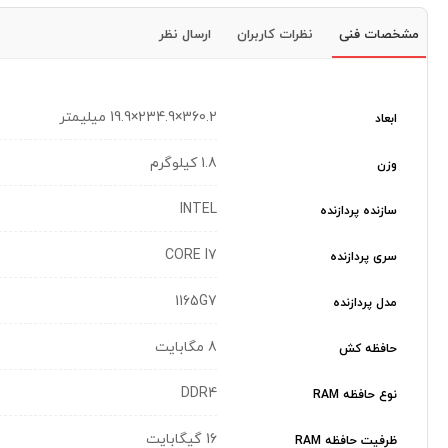
مشخصات فنی
نظرات کاربران
ارسال نظر
360.2×234.9×19.9 میلیمتر
ابعاد
1.8 کیلوگرم
وزن
INTEL
سازنده پردازنده
CORE I7
سری پردازنده
1165G7
مدل پردازنده
8 مگابایت
حافظه کش
DDR4
نوع حافظه RAM
16 گیگابایت
ظرفیت حافظه RAM