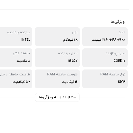
ویژگی‌ها
ابعاد
وزن
سازنده پردازنده
360.2×234.9×19.9 میلیمتر
1.8 کیلوگرم
INTEL
سری پردازنده
مدل پردازنده
حافظه کش
CORE I7
1165G7
8 مگابایت
نوع حافظه RAM
ظرفیت حافظه RAM
ظرفیت حافظه داخلی
DDR4
16 گیگابایت
512 گیگابایت
مشاهده همه ویژگی‌ها