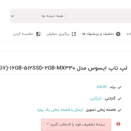
ده
تخفیف و پیشنهاد ها
پیگیری سفارش
مقایسه کردن
لپ تاپ ایسوس مدل ASUS VivoBook R565EP - i7(1165G7)-16GB-512SSD-2GB-MX330
برند :
ASUS
گارانتی :
شرکتی
فاصله زمانی تحویل :
ارسال با فاصله زمانی یک روزه
بسته تخفیف خود را انتخاب کنید