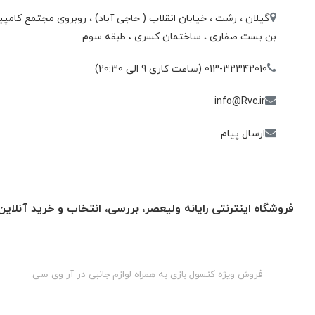
گیلان ، رشت ، خيابان انقلاب ( حاجی آباد) ، روبروی مجتمع كامپيو
بن بست صفاری ، ساختمان كسری ، طبقه سوم
013-32342010 (ساعت کاری 9 الی 20:30)
info@Rvc.ir
ارسال پیام
فروشگاه اینترنتی رایانه ولیعصر، بررسی، انتخاب و خرید آنلاین
گان
فروش ویژه کنسول بازی به همراه لوازم جانبی در آر وی سی