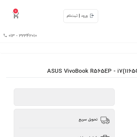
0
|
ورود
ثبت‌نام
32342010 - 013
تحویل سریع