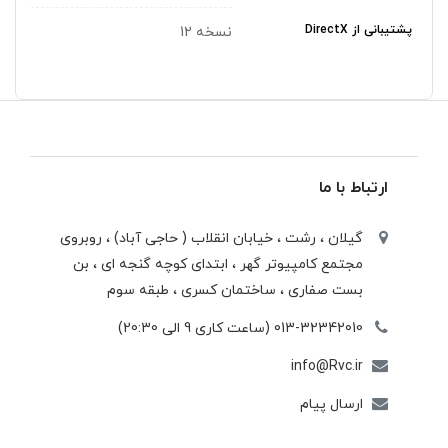
پشتیبانی از DirectX
نسخه 12
ارتباط با ما
گیلان ، رشت ، خيابان انقلاب ( حاجی آباد) ، روبروی
مجتمع كامپيوتر گهر ، ابتدای كوچه گنجه ای ، بن
بست صفاری ، ساختمان كسری ، طبقه سوم
013-32342010 (ساعت کاری 9 الی 20:30)
info@Rvc.ir
ارسال پیام