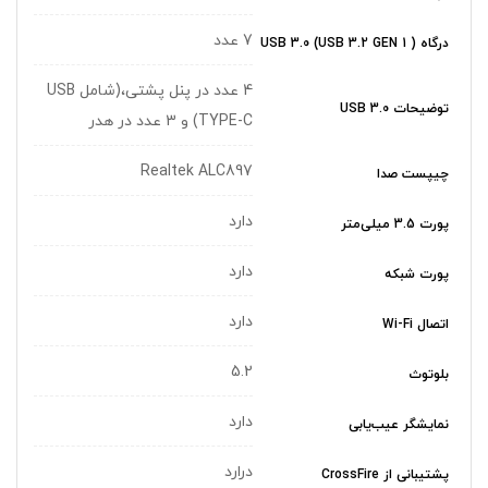
7 عدد
درگاه USB 3.0 (USB 3.2 GEN 1 )
4 عدد در پنل پشتی،(شامل USB
توضیحات USB 3.0
TYPE-C) و 3 عدد در هدر
Realtek ALC897
چیپست صدا
دارد
پورت 3.5 میلی‌متر
دارد
پورت شبکه
دارد
اتصال Wi-Fi
5.2
بلوتوث
دارد
نمایشگر عیب‌یابی
درارد
پشتیبانی از CrossFire