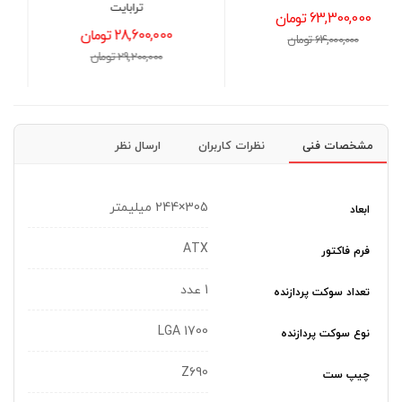
ترابایت
III GOLD Full Modular
ATX3.0
28,600,000 تومان
40,700,000 تومان
29,200,000 تومان
41,000,000 تومان
مشخصات فنی
نظرات کاربران
ارسال نظر
305×244 میلیمتر
ابعاد
ATX
فرم فاکتور
1 عدد
تعداد سوکت پردازنده
LGA 1700
نوع سوکت پردازنده
Z690
چیپ ست