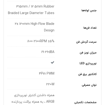
315mm / 12.5mm Rubber
جنس لوله‌ها
Braided Large Diameter Tubes
2x 120mm High-Flow Blade
تعداد فن‌ها
Design
800-2100RPM ±5%
سرعت گردش فن
19-26dBA
میزان نویز فن
نورپردازی LED
4Pin PWM
کانکتور برق فن
220W
توان مصرفی
همراه داشتن کنترلر نورپردازی
ARGB ، به همراه براکت پردازنده
مشخصات تکمیلی