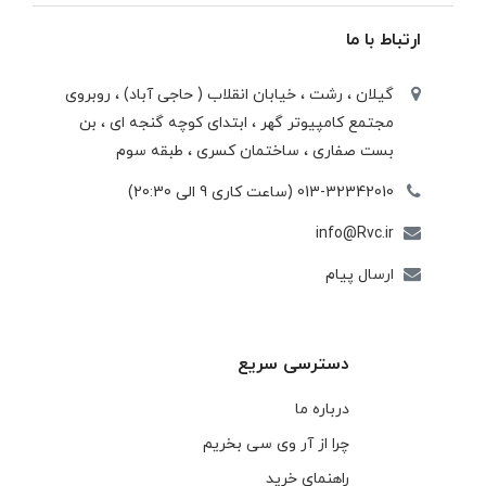
ارتباط با ما
گیلان ، رشت ، خيابان انقلاب ( حاجی آباد) ، روبروی
مجتمع كامپيوتر گهر ، ابتدای كوچه گنجه ای ، بن
بست صفاری ، ساختمان كسری ، طبقه سوم
013-32342010 (ساعت کاری 9 الی 20:30)
info@Rvc.ir
ارسال پیام
دسترسی سریع
درباره ما
چرا از آر وی سی بخریم
راهنمای خرید