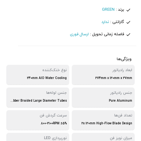
برند :
GREEN
گارانتی :
ندارد
فاصله زمانی تحویل :
ارسال فوری
ویژگی‌ها
ابعاد رادیاتور
نوع خنک‌کننده
240mm AIO Water Cooling
274mm x 120mm x 27mm
جنس رادیاتور
جنس لوله‌ها
315mm / 12.5mm Rubber Braided Large Diameter Tubes
Pure Aluminum
تعداد فن‌ها
سرعت گردش فن
800-2100RPM ±5%
2x 120mm High-Flow Blade Design
میزان نویز فن
نورپردازی LED