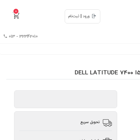
0
|
ورود
ثبت‌نام
32342010 - 013
تحویل سریع