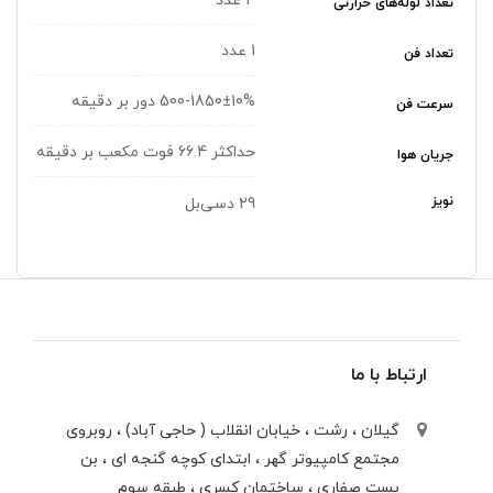
4 عدد
تعداد لوله‌های حرارتی
1 عدد
تعداد فن
500-1850±10% دور بر دقیقه
سرعت فن
حداکثر 66.4 فوت مکعب بر دقیقه
جریان هوا
نویز
29 دسی‌بل
ارتباط با ما
گیلان ، رشت ، خيابان انقلاب ( حاجی آباد) ، روبروی
مجتمع كامپيوتر گهر ، ابتدای كوچه گنجه ای ، بن
بست صفاری ، ساختمان كسری ، طبقه سوم