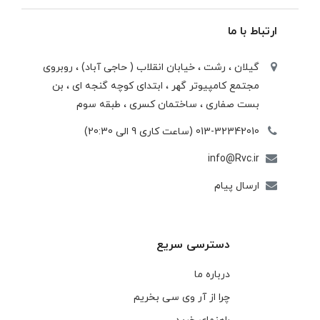
ارتباط با ما
گیلان ، رشت ، خيابان انقلاب ( حاجی آباد) ، روبروی
مجتمع كامپيوتر گهر ، ابتدای كوچه گنجه ای ، بن
بست صفاری ، ساختمان كسری ، طبقه سوم
013-32342010 (ساعت کاری 9 الی 20:30)
info@Rvc.ir
ارسال پیام
دسترسی سریع
درباره ما
چرا از آر وی سی بخریم