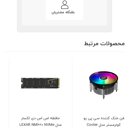
باشگاه مشتریان
محصولات مرتبط
حافظه اس اس دی لکسار
هارد دیسک اینترنال وسترن
مدل LEXAR NM620 NVMe
دیجیتال بنفش ظرفیت 6