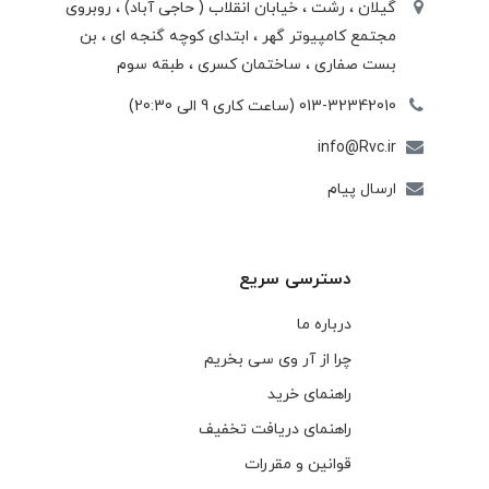
گیلان ، رشت ، خيابان انقلاب ( حاجی آباد) ، روبروی
مجتمع كامپيوتر گهر ، ابتدای كوچه گنجه ای ، بن
بست صفاری ، ساختمان كسری ، طبقه سوم
013-32342010 (ساعت کاری 9 الی 20:30)
info@Rvc.ir
ارسال پیام
دسترسی سریع
درباره ما
چرا از آر وی سی بخریم
راهنمای خرید
راهنمای دریافت تخفیف
قوانین و مقررات