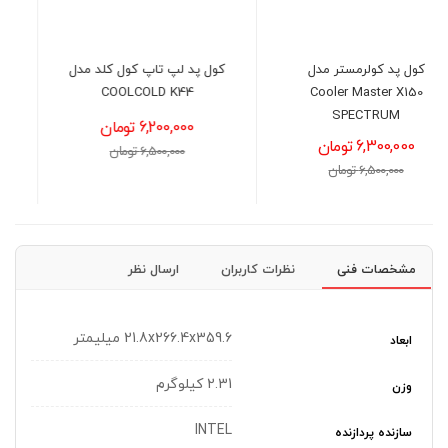
کول پد لپ تاپ کول کلد مدل
لپ تاپ ایسوس مدل ASUS
VivoBook E410KA -
COOLCOLD K44
Celeron(N4500)-4GB-
6,200,000 تومان
256GB-INT
6,500,000 تومان
59,400,000 تومان
60,000,000 تومان
مشخصات فنی
نظرات کاربران
ارسال نظر
21.8x266.4x359.6 میلیمتر
ابعاد
2.31 کیلوگرم
وزن
INTEL
سازنده پردازنده