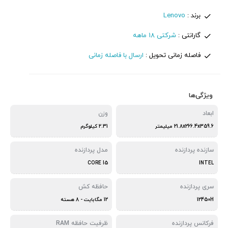
برند :
Lenovo
گارانتی :
شرکتی 18 ماهه
فاصله زمانی تحویل :
ارسال با فاصله زمانی
ویژگی‌ها
ابعاد
وزن
21.8x266.4x359.6 میلیمتر
2.31 کیلوگرم
سازنده پردازنده
مدل پردازنده
CORE I5
INTEL
سری پردازنده
حافظه کش
12450H
12 مگابایت - 8 هسته
فرکانس پردازنده
ظرفیت حافظه RAM