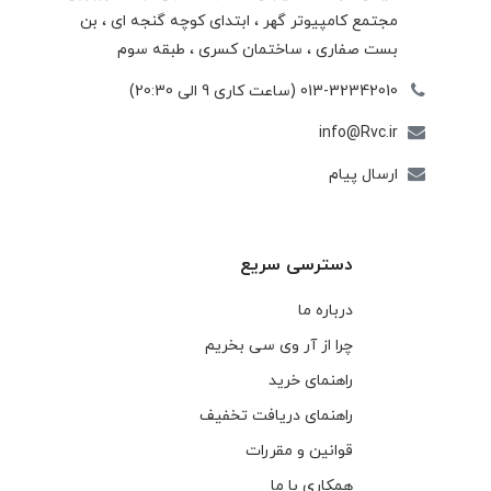
مجتمع كامپيوتر گهر ، ابتدای كوچه گنجه ای ، بن
بست صفاری ، ساختمان كسری ، طبقه سوم
013-32342010 (ساعت کاری 9 الی 20:30)
info@Rvc.ir
ارسال پیام
دسترسی سریع
درباره ما
چرا از آر وی سی بخریم
راهنمای خرید
راهنمای دریافت تخفیف
قوانین و مقررات
همکاری با ما