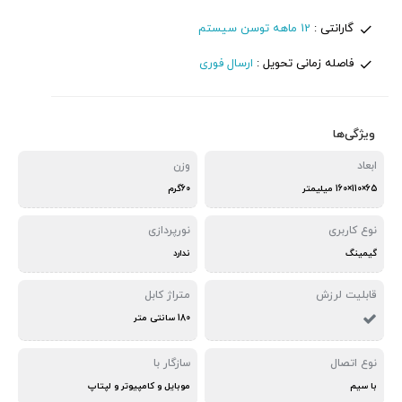
گارانتی :
12 ماهه توسن سیستم
فاصله زمانی تحویل :
ارسال فوری
ویژگی‌ها
ابعاد
وزن
65×110×160 میلیمتر
60گرم
نوع کاربری
نورپردازی
گیمینگ
ندارد
قابلیت لرزش
متراژ کابل
180 سانتی متر
نوع اتصال
سازگار با
با سیم
موبایل و کامپیوتر و لپتاپ