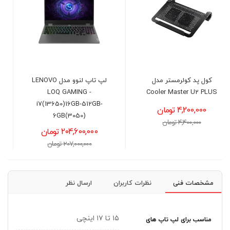
لپ تاپ لنوو مدل LENOVO
لپ تاپ ایسوس مدل ASUS
TUF FA608UH -
LOQ GAMING -
R7(260H)-16GB-1TB-
i7(13650)16GB-512GB-
8GB(5050)
6GB(3050)
204,600,000 تومان
313,500,000 تومان
207,000,000 تومان
316,000,000 تومان
مشخصات فنی
نظرات کاربران
ارسال نظر
۱۵ تا ۱۷ اینچی
مناسب برای لپ تاپ های