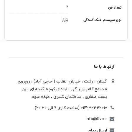
۶
تعداد فن
نوع سیستم خنک کنندگی
AIR
ارتباط با ما
گیلان ، رشت ، خيابان انقلاب ( حاجی آباد) ، روبروی
مجتمع كامپيوتر گهر ، ابتدای كوچه گنجه ای ، بن
بست صفاری ، ساختمان كسری ، طبقه سوم
013-32342010 (ساعت کاری 9 الی 20:30)
info@Rvc.ir
ارسال پیام