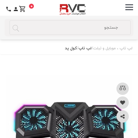
0
لپ تاپ ، موبایل و تبلت
/
لپ تاپ
/
کول پد