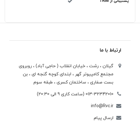
پشتیبانی از TRIM
ارتباط با ما
گیلان ، رشت ، خيابان انقلاب ( حاجی آباد) ، روبروی
مجتمع كامپيوتر گهر ، ابتدای كوچه گنجه ای ، بن
بست صفاری ، ساختمان كسری ، طبقه سوم
013-32342010 (ساعت کاری 9 الی 20:30)
info@Rvc.ir
ارسال پیام