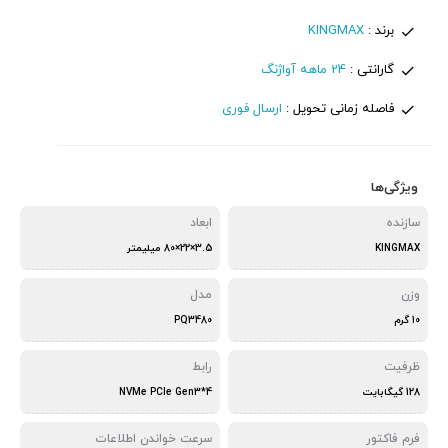
برند :
KINGMAX
گارانتی :
24 ماهه آواژنگ
فاصله زمانی تحویل :
ارسال فوری
ویژگی‌ها
سازنده
ابعاد
KINGMAX
3.5×22×80 میلیمتر
وزن
مدل
10 گرم
PQ3480
ظرفیت
رابط
128 گیگابایت
NVMe PCIe Gen3*4
فرم فاکتور
سرعت خواندن اطلاعات