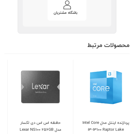
باشگاه مشتریان
محصولات مرتبط
Intel
حافظه اس اس دی لکسار
حافظه اس اس دی لکسار
مدل Lexar NS100 256GB
مدل LEXAR NM620 NVMe