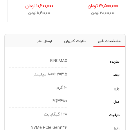
M.2 با ظرفیت 256GB
10,200,000 تومان
13,800,000 تومان
10,400,000 تومان
14,300,000 تومان
مشخصات فنی
نظرات کاربران
ارسال نظر
KINGMAX
سازنده
3.5×22×80 میلیمتر
ابعاد
10 گرم
وزن
PQ3480
مدل
128 گیگابایت
ظرفیت
NVMe PCIe Gen3*4
رابط