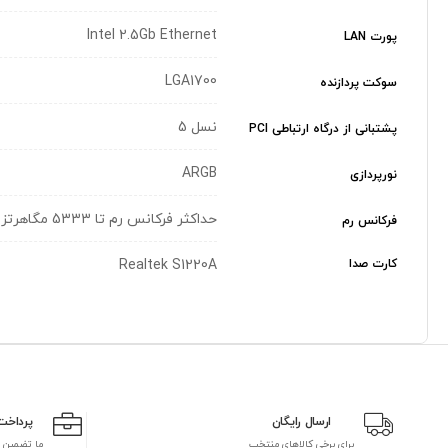
Intel 2.5Gb Ethernet
پورت LAN
LGA1700
سوکت پردازنده
نسل 5
پشتبانی از درگاه ارتباطی PCI
ARGB
نورپردازی
حداکثر فرکانس رم تا 5333 مگاهرتز (به صورت اورکلاک)
فرکانس رم
کارت صدا
Realtek S1220A
ارسال رایگان
پرداخت
برای برخی کالاهای منتخب
ما تضمین 