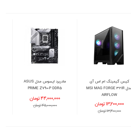
مادربرد ایسوس مدل ASUS
پردازنده اینتل مدل Intel Core
i7-14700 Raptor Lake
PRIME Z790-P DDR5
44,000,000 تومان
71,200,000 تومان
45,000,000 تومان
71,500,000 تومان