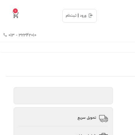
0
|
ورود
ثبت‌نام
32342010 - 013
تحویل سریع