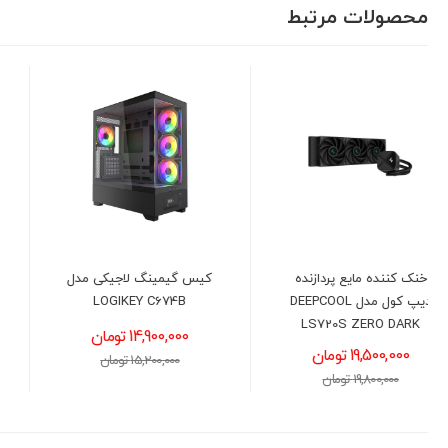
محصولات مرتبط
کیس گیمینگ لاجیکی مدل
کارت گرافیک ایسوس مدل
ASUS Dual RTX 5050 OC
LOGIKEY C674B
8GB
14,900,000 تومان
72,300,000 تومان
15,200,000 تومان
73,300,000 تومان