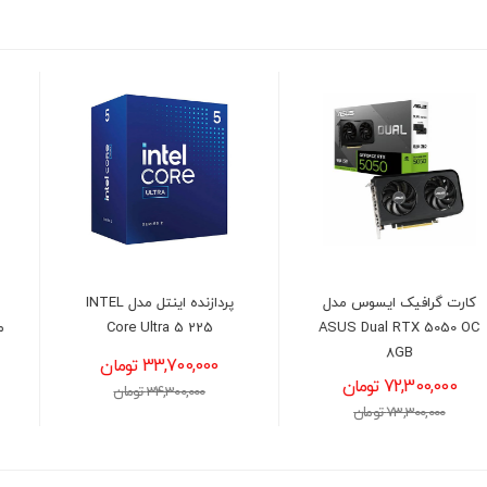
پردازنده اینتل مدل INTEL
کیس گیمینگ ام اس آی
Core Ultra 5 225
مدل MSI MAG FORGE 321R
AIRFLOW
33,700,000 تومان
13,200,000 تومان
34,300,000 تومان
13,400,000 تومان