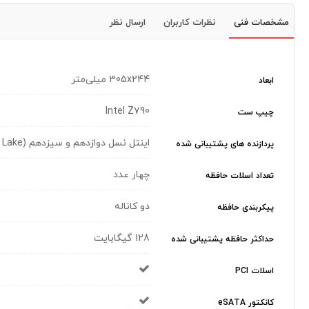
مشخصات فنی
نظرات کاربران
ارسال نظر
305x244 میلی‌متر
ابعاد
Intel Z790
چیپ ست
اینتل نسل دوازدهم و سیزدهم (Raptor Lake و Alder Lake)
پردازنده های پشتیبانی شده
چهار عدد
تعداد اسلات حافظه
دو کاناله
پیکربندی حافظه
128 گیگابایت
حداکثر حافظه پشتیبانی شده
اسلات PCI
کانکتور eSATA