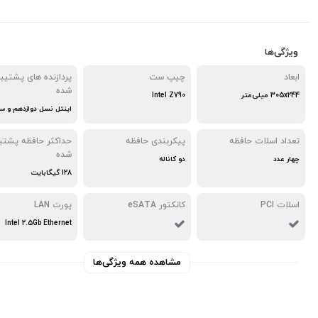
ویژگی‌ها
ابعاد
چیپ ست
پردازنده های پشتیبا
شده
305x244 میلی‌متر
Intel Z790
تعداد اسلات حافظه
پیکربندی حافظه
حداکثر حافظه پشتیب
شده
چهار عدد
دو کاناله
128 گیگابایت
اسلات PCI
کانکتور eSATA
پورت LAN
Intel 2.5Gb Ethernet
مشاهده همه ویژگی‌ها