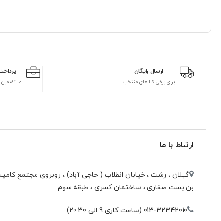
ارسال رایگان
پرداخت
برای برخی کالاهای منتخب
ما تضمین 
ارتباط با ما
گیلان ، رشت ، خيابان انقلاب ( حاجی آباد) ، روبروی مجتمع كامپيو
بن بست صفاری ، ساختمان كسری ، طبقه سوم
013-32342010 (ساعت کاری 9 الی 20:30)