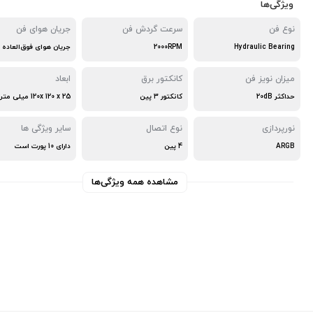
ویژگی‌ها
نوع فن
سرعت گردش فن
جریان هوای فن
2000RPM
Hydraulic Bearing
میزان نویز فن
کانکتور برق
ابعاد
حداکثر 20dB
کانکتور ۳ پین
120x 120 x 25 میلی متر
نورپردازی
نوع اتصال
سایر ویژگی ها
ARGB
4 پین
دارای 10 پورت است
مشاهده همه ویژگی‌ها