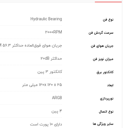
Hydraulic Bearing
نوع فن
2000RPM
سرعت گردش فن
جریان هوای فوق‌العاده حداکثر 56.3 CFM
جریان هوای فن
حداکثر 20dB
میزان نویز فن
کانکتور ۳ پین
کانکتور برق
120x 120 x 25 میلی متر
ابعاد
ARGB
نورپردازی
4 پین
نوع اتصال
سایر ویژگی ها
دارای 10 پورت است