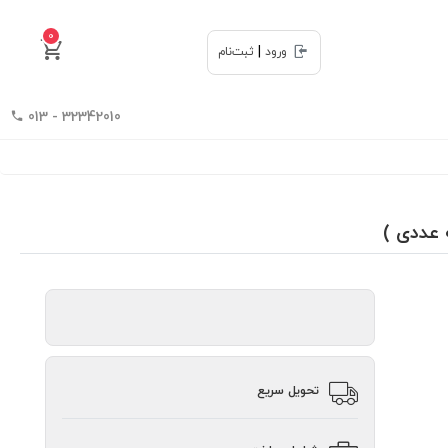
0
|
ورود
ثبت‌نام
32342010 - 013
تحویل سریع