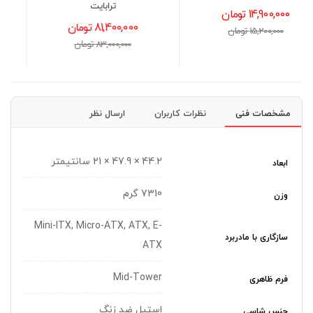
ترابایت
Master Standard Cooler
i۷۰C ARG
81,400,000 تومان
3,800,000 تومان
83,000,000 تومان
4,000,000 تومان
مشخصات فنی
نظرات کاربران
ارسال نظر
44.2 × 47.9 × 21 سانتیمتر
ابعاد
7310 گرم
وزن
Mini-ITX, Micro-ATX, ATX, E-
سازگاری با مادربرد
ATX
Mid-Tower
فرم ظاهری
استیل ضد زنگ
جنس شاسی