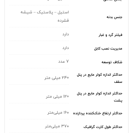
استیل – پلاستیک – شیشه
جنس بدنه
فشرده
دارد
فیلتر گرد و غبار
دارد
مدیریت نصب کابل
7 عدد
شکاف توسعه
حداکثر اندازه کولر‌ مایع در پنل
240 میلی متر
سقف
حداکثر اندازه کولر‌ مایع در پنل
120 میلی متر
پشت
۱۶۰ میلی‌متر
حداکثر ارتفاع خنک‌کننده پردازنده
۳۷۰ میلی‌متر
حداکثر طول کارت گرافیک