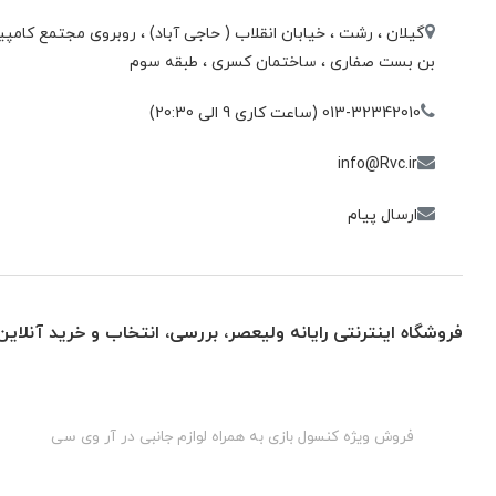
گیلان ، رشت ، خيابان انقلاب ( حاجی آباد) ، روبروی مجتمع كامپيو
بن بست صفاری ، ساختمان كسری ، طبقه سوم
013-32342010 (ساعت کاری 9 الی 20:30)
info@Rvc.ir
ارسال پیام
فروشگاه اینترنتی رایانه ولیعصر، بررسی، انتخاب و خرید آنلاین
گان
فروش ویژه کنسول بازی به همراه لوازم جانبی در آر وی سی