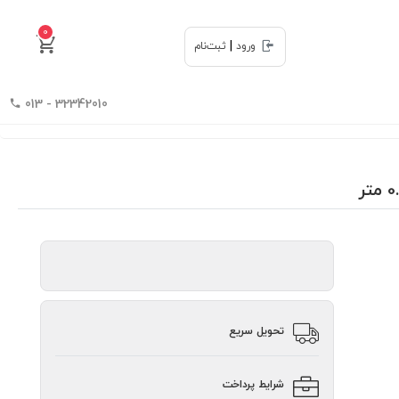
0
|
ورود
ثبت‌نام
32342010 - 013
تحویل سریع
شرایط پرداخت