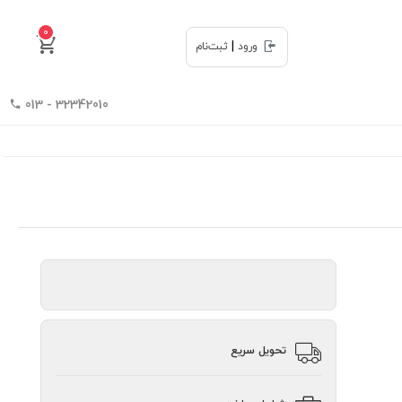
0
|
ورود
ثبت‌نام
32342010 - 013
تحویل سریع