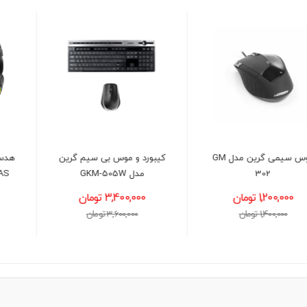
کیبورد و موس بی سیم گرین
هدست گیمینگ ردراگون مدل
مدل GKM-505W
REDRAGON H260 HYLAS
RGB BLACK
3,400,000 تومان
3,700,000 تومان
3,600,000 تومان
3,900,000 تومان