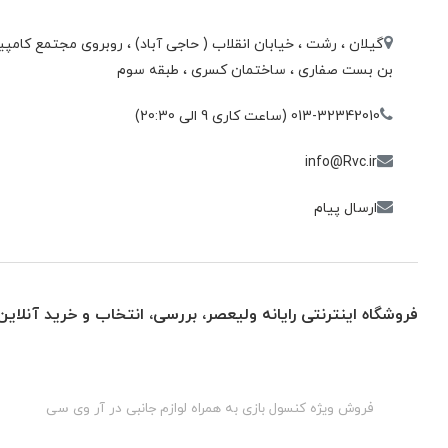
گیلان ، رشت ، خيابان انقلاب ( حاجی آباد) ، روبروی مجتمع كامپيو
بن بست صفاری ، ساختمان كسری ، طبقه سوم
013-32342010 (ساعت کاری 9 الی 20:30)
info@Rvc.ir
ارسال پیام
فروشگاه اینترنتی رایانه ولیعصر، بررسی، انتخاب و خرید آنلاین
گان
فروش ویژه کنسول بازی به همراه لوازم جانبی در آر وی سی