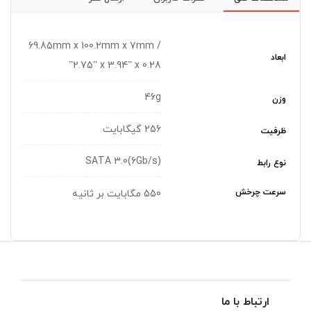
69.85mm x 100.2mm x 7mm /
ابعاد
2.75” x 3.94” x 0.28”
46g
وزن
256 گیگابایت
ظرفیت
SATA 3.0(6Gb/s)
نوع رابط
سرعت چرخش
550 مگابایت بر ثانیه
ارتباط با ما