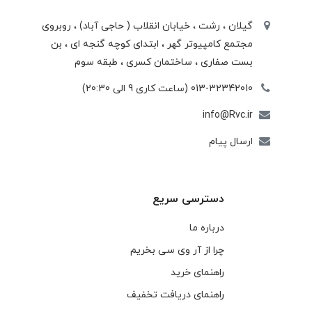
گیلان ، رشت ، خيابان انقلاب ( حاجی آباد) ، روبروی
مجتمع كامپيوتر گهر ، ابتدای كوچه گنجه ای ، بن
بست صفاری ، ساختمان كسری ، طبقه سوم
013-32342010 (ساعت کاری 9 الی 20:30)
info@Rvc.ir
ارسال پیام
دسترسی سریع
درباره ما
چرا از آر وی سی بخریم
راهنمای خرید
راهنمای دریافت تخفیف