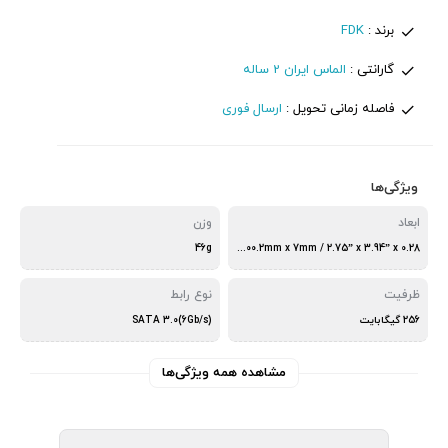
برند :
FDK
گارانتی :
الماس ایران 2 ساله
فاصله زمانی تحویل :
ارسال فوری
ویژگی‌ها
ابعاد
وزن
46g
69.85mm x 100.2mm x 7mm / 2.75” x 3.94” x 0.28”
ظرفیت
نوع رابط
256 گیگابایت
SATA 3.0(6Gb/s)
مشاهده همه ویژگی‌ها