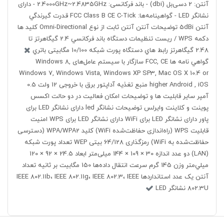
آنتن: 2 دسی‌بل (dbi) - باند فرکانسی: 2.4000GHz~2.4835GHz - دارای
نشانگر LED - گواهینامه‌ها: FCC Class B CE C-Tick
قدرت گيرندگي
آنتن
5dBi
توضيحات آنتن
آنتن ثابت از نوع Omni-Directional
کليد ها
دکمه WPS / ریست تنظیمات دستگاه
باند فرکانسي
2.4 گیگاهرتز تا
2.48 گیگاهرتز
رابط هاي دستگاه
پورت شبکه 10/100 مگابیتی
باتري
گواهي نامه ها
FCC, CE
سازگار با سيستم عامل‌های
Windows 8,
Windows 7, Windows Vista, Windows XP SP3, Mac OS X 10.4 or
higher Android , iOS
منبع تغذيه
آداپتور برق با خروجی 12 ولت 0.5
آمپر
ساير قابليت ها و توضيحات
امکان فعالیت در دو حالت اکسس
پوینت و کلاینت وایرلس
توضيحات نشانگر led
دارای نشانگر LED برای
پاور دارای نشانگر LED برای WiFi دارای نشانگر LED برای WPS
امنيت
قابلیت WPS (راه‌اندازی حفاظت‌شده WiFi) کلید WPA/WPA2 (دسترسی
حفاظت‌شده به WiFi) رمزگذاری 64/128 بیتی WEP
تعداد پورت شبکه
(LAN)
دو عدد
اندازه
30 × 109 × 144 میلی‌متر
ابعاد
24.5 × 92 × 120
ميلي‌متر
وزن
145 گرم
سرعت انتقال داده‌ها
150 مگابیت بر ثانیه
تعداد
آنتن
يک عدد
استانداردها
IEEE 802.11b، IEEE 802.11g، IEEE 802.3، IEEE
802.3U
نشانگر LED