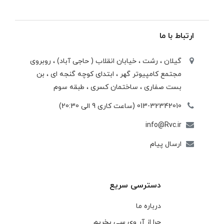
ارتباط با ما
گیلان ، رشت ، خيابان انقلاب ( حاجی آباد) ، روبروی
مجتمع كامپيوتر گهر ، ابتدای كوچه گنجه ای ، بن
بست صفاری ، ساختمان كسری ، طبقه سوم
013-32342010 (ساعت کاری 9 الی 20:30)
info@Rvc.ir
ارسال پیام
دسترسی سریع
درباره ما
چرا از آر وی سی بخریم