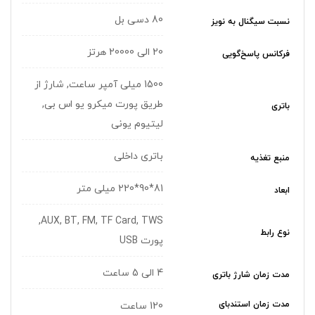
80 دسی بل
نسبت سیگنال به نویز
20 الی 20000 هرتز
فرکانس پاسخ‌گویی
1500 میلی آمپر ساعت, شارژ از
طریق پورت میکرو یو اس بی,
باتری
لیتیوم یونی
باتری داخلی
منبع تغذیه
81*90*220 میلی متر
ابعاد
AUX, BT, FM, TF Card, TWS,
نوع رابط
پورت USB
4 الی 5 ساعت
مدت زمان شارژ باتری
مدت زمان استندبای
120 ساعت