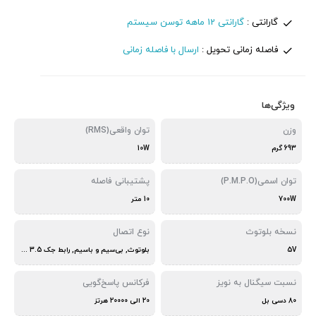
گارانتی :
گارانتی 12 ماهه توسن سیستم
فاصله زمانی تحویل :
ارسال با فاصله زمانی
ویژگی‌ها
وزن
توان واقعی(RMS)
693 گرم
10W
توان اسمی(P.M.P.O)
پشتیبانی فاصله
700W
10 متر
نسخه بلوتوث
نوع اتصال
5V
بلوتوث, بی‌سیم و باسیم, رابط جک 3.5 میلی متری صدا
نسبت سیگنال به نویز
فرکانس پاسخ‌گویی
80 دسی بل
20 الی 20000 هرتز