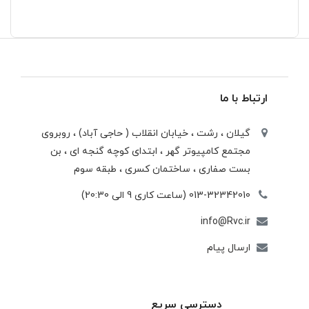
ارتباط با ما
گیلان ، رشت ، خيابان انقلاب ( حاجی آباد) ، روبروی
مجتمع كامپيوتر گهر ، ابتدای كوچه گنجه ای ، بن
بست صفاری ، ساختمان كسری ، طبقه سوم
013-32342010 (ساعت کاری 9 الی 20:30)
info@Rvc.ir
ارسال پیام
دسترسی سریع