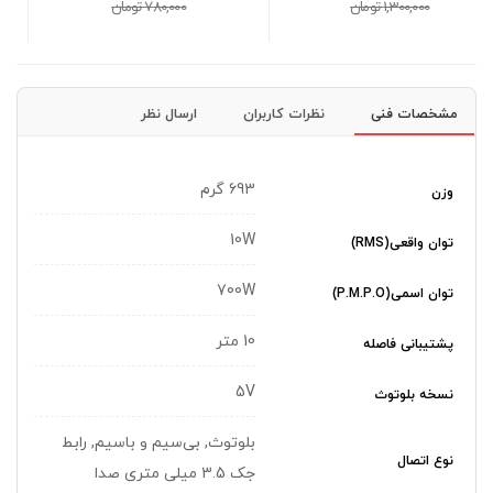
780,000 تومان
3,600,000 تومان
مشخصات فنی
نظرات کاربران
ارسال نظر
693 گرم
وزن
10W
توان واقعی(RMS)
700W
توان اسمی(P.M.P.O)
10 متر
پشتیبانی فاصله
5V
نسخه بلوتوث
بلوتوث, بی‌سیم و باسیم, رابط
نوع اتصال
جک 3.5 میلی متری صدا