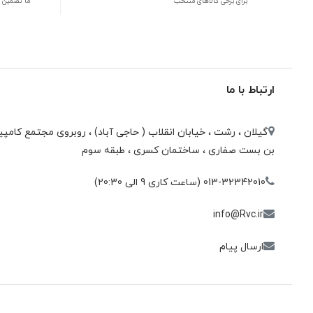
برای برخی کالاهای منتخب
ما تضمین 
ارتباط با ما
گیلان ، رشت ، خيابان انقلاب ( حاجی آباد) ، روبروی مجتمع كامپيو
بن بست صفاری ، ساختمان كسری ، طبقه سوم
013-32342010 (ساعت کاری 9 الی 20:30)
info@Rvc.ir
ارسال پیام