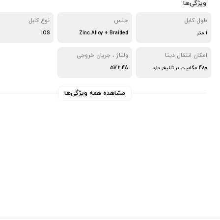
ویژگی‌ها
طول کابل
جنس
نوع کابل
1 متر
Zinc Alloy + Braided
IOS
امکان انتقال دیتا
ولتاژ ، جریان خروجی
480 مگابیت بر ثانیه, دارد
5V 2.4A
مشاهده همه ویژگی‌ها