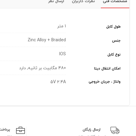
مشخصات فنی
نظرات کاربران
ارسال نظر
1 متر
طول کابل
Zinc Alloy + Braided
جنس
IOS
نوع کابل
480 مگابیت بر ثانیه, دارد
امکان انتقال دیتا
ولتاژ ، جریان خروجی
5V 2.4A
ارسال رایگان
پرداخت