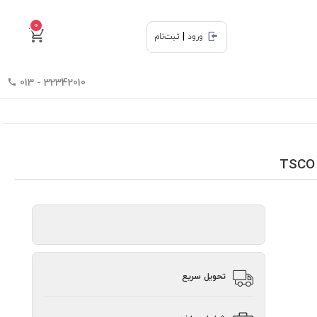
0
|
ورود
ثبت‌نام
32342010 - 013
تحویل سریع