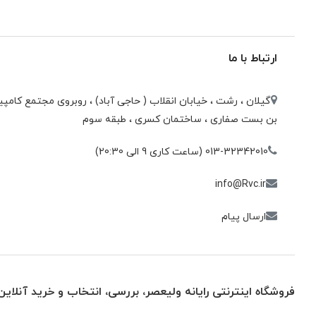
ارتباط با ما
گیلان ، رشت ، خيابان انقلاب ( حاجی آباد) ، روبروی مجتمع كامپيو
بن بست صفاری ، ساختمان كسری ، طبقه سوم
013-32342010 (ساعت کاری 9 الی 20:30)
info@Rvc.ir
ارسال پیام
فروشگاه اینترنتی رایانه ولیعصر، بررسی، انتخاب و خرید آنلاین