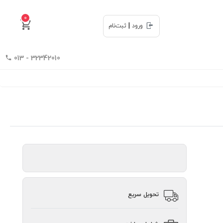
0
|
ورود
ثبت‌نام
32342010 - 013
تحویل سریع