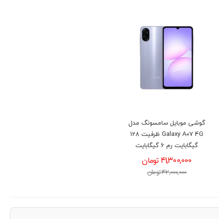
گوشی موبايل سامسونگ مدل
Galaxy A07 4G ظرفیت 128
گیگابایت رم 6 گیگابایت
41,300,000 تومان
42,000,000 تومان