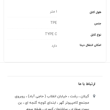
1 متر
طول کابل
TPE
جنس
TYPE C
نوع کابل
امکان انتقال دیتا
دارد
ارتباط با ما
گیلان ، رشت ، خيابان انقلاب ( حاجی آباد) ، روبروی
مجتمع كامپيوتر گهر ، ابتدای كوچه گنجه ای ، بن
بست صفاری ، ساختمان كسری ، طبقه سوم