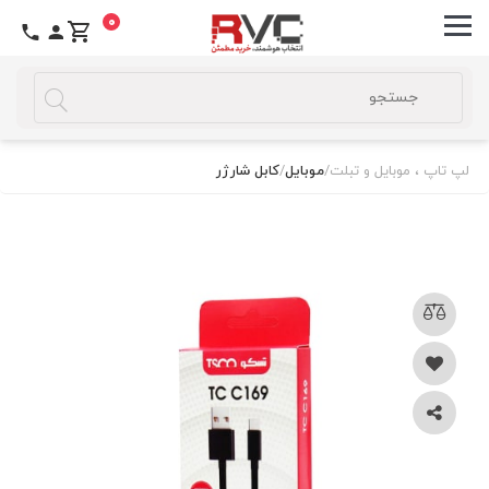
0
لپ تاپ ، موبایل و تبلت
/
موبایل
/
کابل شارژر