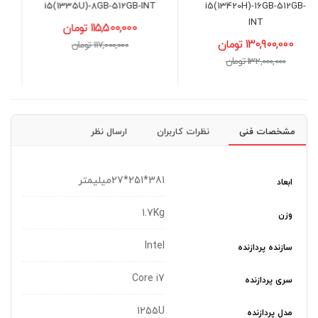
SPECTRUM
i5(1335U)-8GB-512GB-INT
115,500,000 تومان
6,300,000 تومان
117,000,000 تومان
6,500,000 تومان
مشخصات فنی
نظرات کاربران
ارسال نظر
381*251*27میلیمتر
ابعاد
1.7Kg
وزن
Intel
سازنده پردازنده
Core i7
سری پردازنده
1255U
مدل پردازنده