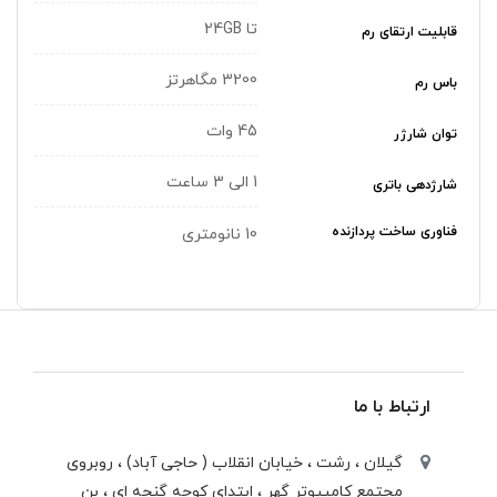
تا 24GB
قابلیت ارتقای رم
3200 مگاهرتز
باس رم
45 وات
توان شارژر
1 الی 3 ساعت
شارژدهی باتری
فناوری ساخت پردازنده
10 نانومتری
ارتباط با ما
گیلان ، رشت ، خيابان انقلاب ( حاجی آباد) ، روبروی
مجتمع كامپيوتر گهر ، ابتدای كوچه گنجه ای ، بن