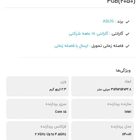
4GB(2050)
برند :
ASUS
گارانتی :
گارانتی 18 ماهه شرکتی
فاصله زمانی تحویل :
ارسال با فاصله زمانی
ویژگی‌ها
ابعاد
وزن
359x256x22.8 میلی متر
2.3 کیلو گرم
سازنده پردازنده
سری پردازنده
Core i5
Intel
مدل پردازنده
فرکانس پردازنده
2.7GHz Up to 4.5GHz
11400H