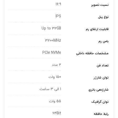
16:9
نسبت تصویر
IPS
نوع پنل
Up to 32GB
قابلیت ارتقای رم
3200MHz
باس رم
PCIe NVMe
مشخصات حافظه داخلی
2 عدد
تعداد فن
150 وات
توان شارژر
1 الی 3 ساعت
شارژدهی باتری
55 وات
توان گرافیک
64Bit
رابط حافظه