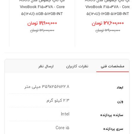
لپ تاپ ایسوس مدل ASUS
کول پد کولرمستر مدل
Cooler Master U2 PLUS
VivoBook F1504VA - Core
5(120U)-8GB-512GB-INT
4,200,000 تومان
119,900,000 تومان
4,400,000 تومان
121,000,000 تومان
مشخصات فنی
نظرات کاربران
ارسال نظر
359x256x22.8 میلی متر
ابعاد
2.3 کیلو گرم
وزن
Intel
سازنده پردازنده
Core i5
سری پردازنده