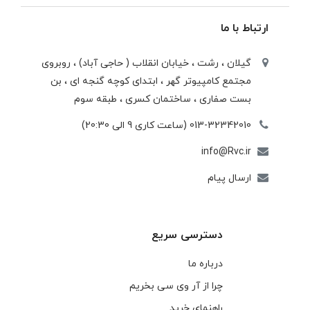
ارتباط با ما
گیلان ، رشت ، خيابان انقلاب ( حاجی آباد) ، روبروی
مجتمع كامپيوتر گهر ، ابتدای كوچه گنجه ای ، بن
بست صفاری ، ساختمان كسری ، طبقه سوم
013-32342010 (ساعت کاری 9 الی 20:30)
info@Rvc.ir
ارسال پیام
دسترسی سریع
درباره ما
چرا از آر وی سی بخریم
راهنمای خرید