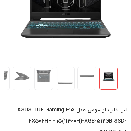
لپ تاپ ایسوس مدل ASUS TUF Gaming F15
FX506HF - i5(11400H)-8GB-512GB SSD-