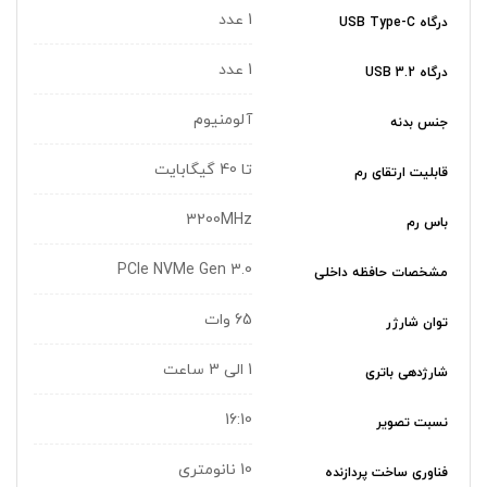
1 عدد
درگاه USB Type-C
1 عدد
درگاه USB 3.2
آلومنیوم
جنس بدنه
تا 40 گیگابایت
قابلیت ارتقای رم
3200MHz
باس رم
PCIe NVMe Gen 3.0
مشخصات حافظه داخلی
65 وات
توان شارژر
1 الی 3 ساعت
شارژدهی باتری
16:10
نسبت تصویر
10 نانومتری
فناوری ساخت پردازنده