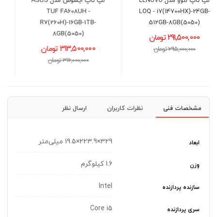
لپ تاپ ایسوس مدل ASUS
لپ تاپ لنوو مدل LENOVO
V15 - Celeron(N4500)-8GB-
TUF FA608UH -
256GB-INT
R7(260H)-16GB-1TB-
8GB(5050)
64,900,000 تومان
313,500,000 تومان
66,000,000 تومان
316,000,000 تومان
مشخصات فنی
نظرات کاربران
ارسال نظر
329×223.9×19.5 میلی‌متر
ابعاد
1.6 کیلوگرم
وزن
Intel
سازنده پردازنده
Core i5
سری پردازنده