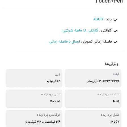
Touch+Pen
برند :
ASUS
گارانتی :
گارانتی 18 ماهه شرکتی
فاصله زمانی تحویل :
ارسال با فاصله زمانی
ویژگی‌ها
ابعاد
وزن
329×223.9×19.5 میلی‌متر
1.6 کیلوگرم
سازنده پردازنده
سری پردازنده
Core i5
Intel
مدل پردازنده
فرکانس پردازنده
1135G7
2.4 گیگاهرتز تا 4.2 گیگاهرتز