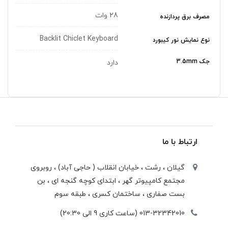
28 وات
مصرف برق پردازنده
Backlit Chiclet Keyboard
نوع نمایش نور کیبورد
جک 3.5mm
دارد
ارتباط با ما
گیلان ، رشت ، خيابان انقلاب ( حاجی آباد) ، روبروی
مجتمع كامپيوتر گهر ، ابتدای كوچه گنجه ای ، بن
بست صفاری ، ساختمان كسری ، طبقه سوم
013-32342010 (ساعت کاری 9 الی 20:30)