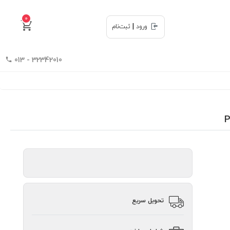
0
|
ورود
ثبت‌نام
32342010 - 013
تحویل سریع