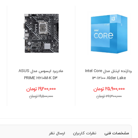
مادربرد ایسوس مدل ASUS
پردازنده اینتل مدل Intel Core
i3-13100F
PRIME H610M-K D4
19,200,000 تومان
22,900,000 تومان
19,500,000 تومان
23,500,000 تومان
مشخصات فنی
نظرات کاربران
ارسال نظر