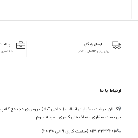
ارسال رایگان
پرداخت
برای برخی کالاهای منتخب
ما تضمین 
ارتباط با ما
گیلان ، رشت ، خيابان انقلاب ( حاجی آباد) ، روبروی مجتمع كامپيو
بن بست صفاری ، ساختمان كسری ، طبقه سوم
013-32342010 (ساعت کاری 9 الی 20:30)