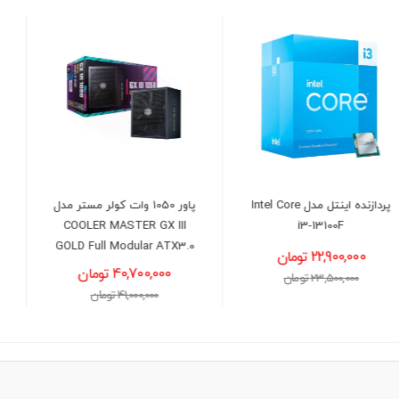
پاور 1050 وات کولر مستر مدل
پردازنده اینتل مدل Intel Core
i5-14600K Raptor Lake
COOLER MASTER GX III
Refresh
GOLD Full Modular ATX3.0
40,700,000 تومان
56,800,000 تومان
41,000,000 تومان
57,300,000 تومان