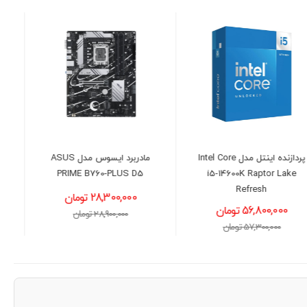
مادربرد ایسوس مدل ASUS
کارت گرافیک گیگابایت مدل
GIGABYTE GeForce RTX™
PRIME B760-PLUS D5
5060 Ti WINDFORCE 8GB
28,300,000 تومان
130,300,000 تومان
28,900,000 تومان
132,000,000 تومان