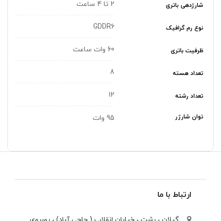
2 تا 4 ساعت
شارژدهی باتری
GDDR6
نوع رم گرافیک
60 وات ساعت
ظرفیت باتری
8
تعداد هسته
12
تعداد رشته
توان شارژر
95 وات
ارتباط با ما
گیلان ، رشت ، خيابان انقلاب ( حاجی آباد) ، روبروی