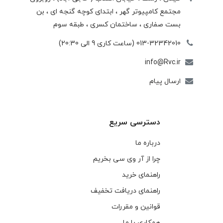
مجتمع كامپيوتر گهر ، ابتدای كوچه گنجه ای ، بن
بست صفاری ، ساختمان كسری ، طبقه سوم
013-32342010 (ساعت کاری 9 الی 20:30)
info@Rvc.ir
ارسال پیام
دسترسی سریع
درباره ما
چرا از آر وی سی بخریم
راهنمای خرید
راهنمای دریافت تخفیف
قوانین و مقررات
همکاری با ما