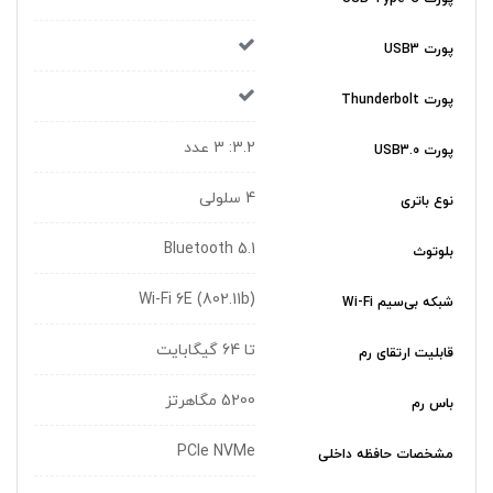
پورت USB3
پورت Thunderbolt
3.2: 3 عدد
پورت USB3.0
4 سلولی
نوع باتری
Bluetooth 5.1
بلوتوث
(Wi-Fi 6E (802.11b
شبکه بی‌سیم Wi-Fi
تا 64 گیگابایت
قابلیت ارتقای رم
5200 مگاهرتز
باس رم
PCIe NVMe
مشخصات حافظه داخلی