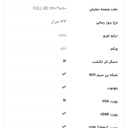
1080*1920 FULL HD
دقت صفحه نمایش
144 هرتز
نرخ بروز رسانی
ندارد
درایو نوری
دارد
وبکم
حسگر اثر انگشت
شبکه بی سیم Wifi
بلوتوث
پورت VGA
پورت HDMI
پورت USB Type-C