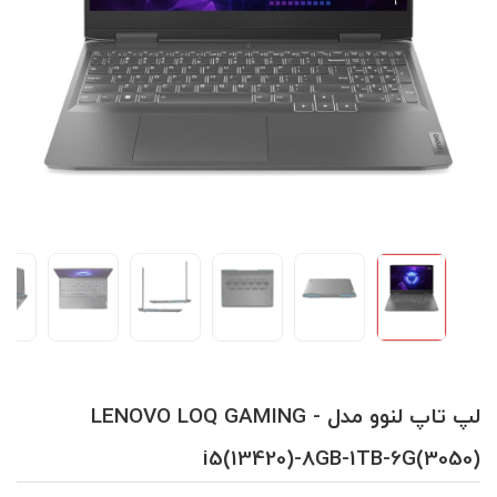
لپ تاپ لنوو مدل LENOVO LOQ GAMING -
i5(13420)-8GB-1TB-6G(3050)