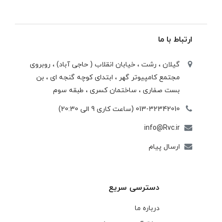
ارتباط با ما
گیلان ، رشت ، خيابان انقلاب ( حاجی آباد) ، روبروی
مجتمع كامپيوتر گهر ، ابتدای كوچه گنجه ای ، بن
بست صفاری ، ساختمان كسری ، طبقه سوم
013-32342010 (ساعت کاری 9 الی 20:30)
info@Rvc.ir
ارسال پیام
دسترسی سریع
درباره ما