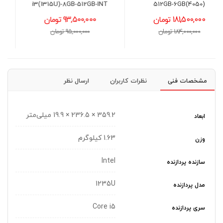
512GB-8GB(5050)
i3(1315U)-8GB-512GB-INT
93,500,000 تومان
291,500,000 تومان
95,000,000 تومان
295,000,000 تومان
مشخصات فنی
نظرات کاربران
ارسال نظر
359.2 × 236.5 × 19.9 میلی‌متر
ابعاد
1.63 کیلوگرم
وزن
Intel
سازنده پردازنده
1235U
مدل پردازنده
Core i5
سری پردازنده