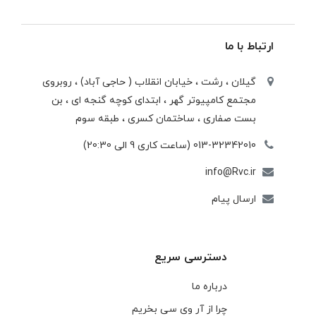
ارتباط با ما
گیلان ، رشت ، خيابان انقلاب ( حاجی آباد) ، روبروی
مجتمع كامپيوتر گهر ، ابتدای كوچه گنجه ای ، بن
بست صفاری ، ساختمان كسری ، طبقه سوم
013-32342010 (ساعت کاری 9 الی 20:30)
info@Rvc.ir
ارسال پیام
دسترسی سریع
درباره ما
چرا از آر وی سی بخریم